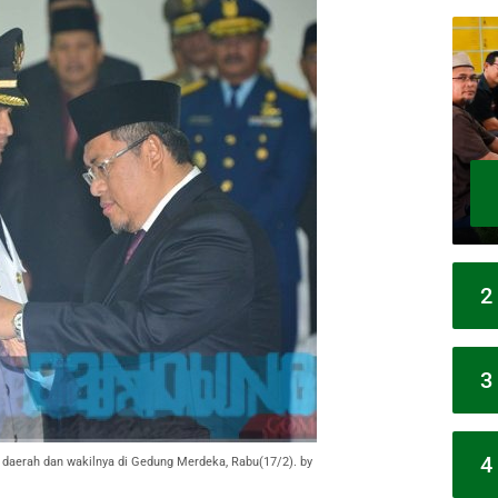
2
3
4
daerah dan wakilnya di Gedung Merdeka, Rabu(17/2). by