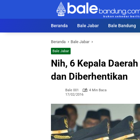
Langsung
ke
konten
Beranda
Bale Jabar
Bale Bandung
Beranda
Bale Jabar
Bale Jabar
Nih, 6 Kepala Daerah
dan Diberhentikan
Bale 001
4 Min Baca
17/02/2016