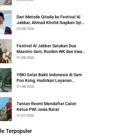
Kota Bogor
Dari Metode Qitada ke Festival Al
Jabbar, Ahmad Kholid Siapkan Syiar
Al-Qur’an Lewat Nada
03/08/2026
Festival Al Jabbar Satukan Dua
Maestro Seni, Rosikin WK dan Irwan
Guntari Garap Pertunjukan Kolosal
01/08/2026
YBKI Gelar Bakti Indonesia di Sam
Poo Kong, Hadirkan Layanan
Kesehatan Gratis dan Dialog
01/08/2026
Kebangsaan
Tantan Resmi Mendaftar Calon
Ketua PWI Jawa Barat
31/07/2026
le Terpopuler