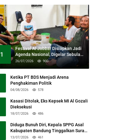
Festival Al Jabbar Disiapkan Jadi
1
Agenda Nasional, Digelar Sebulan
Penuh di Kawasan Masjid Raya Al
26/07/2026
900
Jabbar
Ketika PT BDS Menjadi Arena
Penghakiman Politik
04/08/2026
578
Kasasi Ditolak, Eks Kepsek MI Al Gozali
Dieksekusi
18/07/2026
486
Diduga Bunuh Diri, Kepala SPPG Asal
Kabupaten Bandung Tinggalkan Surat
Permohonan Maaf
13/07/2026
461