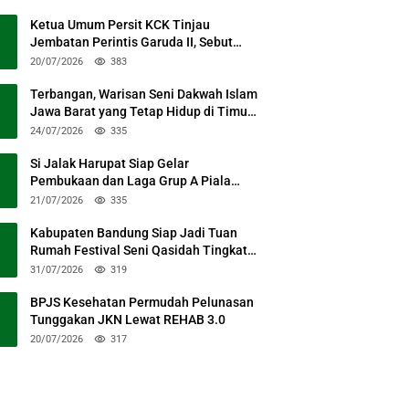
Ketua Umum Persit KCK Tinjau
Jembatan Perintis Garuda II, Sebut
Simbol Kebersamaan TNI dan Rakyat
20/07/2026
383
Terbangan, Warisan Seni Dakwah Islam
Jawa Barat yang Tetap Hidup di Timur
Kabupaten Bandung
24/07/2026
335
Si Jalak Harupat Siap Gelar
Pembukaan dan Laga Grup A Piala
Presiden 2026 Sabtu Mendatang
21/07/2026
335
Kabupaten Bandung Siap Jadi Tuan
Rumah Festival Seni Qasidah Tingkat
Nasional
31/07/2026
319
BPJS Kesehatan Permudah Pelunasan
Tunggakan JKN Lewat REHAB 3.0
20/07/2026
317