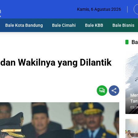
Kamis, 6 Agustus 2026
Bale Kota Bandung
Bale Cimahi
Bale KBB
Bale Bisnis
Ba
 dan Wakilnya yang Dilantik
Men
Tan
Lin
03/0