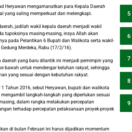
d Heryawan mengamanatkan para Kepala Daerah
5
gal yang saling memperkuat dan melengkapi.
aerah, jadilah wakil kepala daerah menjadi wakil
a tupoksinya masing-masing, insya Allah akan
6
a pada Pelantikan 6 Bupati dan Walikota serta wakil-
di Gedung Merdeka, Rabu (17/2/16).
7
 daerah yang baru dilantik ini menjadi pemimpin yang
 ke bawah untuk mendengar keluhan rakyat, sehingga
n yang sesuai dengan kebutuhan rakyat.
8
 1 Tahun 2016, sebut Heryawan, bupati dan walikota
tuk mengambil langkah-langkah yang diperlukan sesuai
-masing, dalam rangka melakukan percepatan
9
ngan terhadap percepatan pelaksanaan proyek-proyek
ikan di bulan Februari ini harus dijadikan momentum