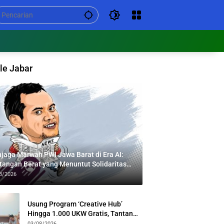
le Jabar
jaga Marwah PWI Jawa Barat di Era AI:
tangan Berat yang Menuntut Solidaritas
tas Generasi
8/2026
Usung Program ‘Creative Hub’
Hingga 1.000 UKW Gratis, Tantan
Sulthon Paparkan Visi PWI Jabar di
03/08/2026