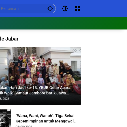
le Jabar
akan Hari Jadi ke-18, YBJB Gelar Acara
tik Walk’ Sambut Jambore Batik Jawa
at 2026
8/2026
“Wana, Wani, Wanoh”: Tiga Bekal
Kepemimpinan untuk Mengawal
Festival Al Jabbar
08/08/2026