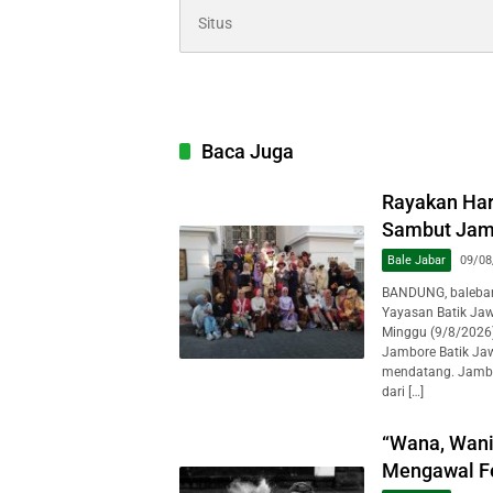
Baca Juga
Rayakan Hari
Sambut Jamb
Bale Jabar
09/08
BANDUNG, baleban
Yayasan Batik Jawa
Minggu (9/8/2026)
Jambore Batik Jaw
mendatang. Jambor
dari […]
“Wana, Wani
Mengawal Fe