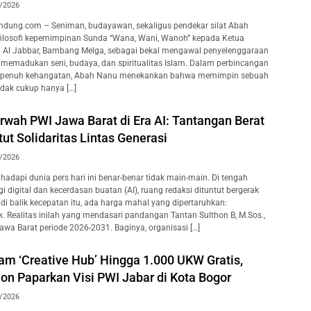
/2026
dung.com – Seniman, budayawan, sekaligus pendekar silat Abah
filosofi kepemimpinan Sunda “Wana, Wani, Wanoh” kepada Ketua
l Al Jabbar, Bambang Melga, sebagai bekal mengawal penyelenggaraan
n memadukan seni, budaya, dan spiritualitas Islam. Dalam perbincangan
g penuh kehangatan, Abah Nanu menekankan bahwa memimpin sebuah
idak cukup hanya […]
wah PWI Jawa Barat di Era AI: Tantangan Berat
t Solidaritas Lintas Generasi
/2026
adapi dunia pers hari ini benar-benar tidak main-main. Di tengah
 digital dan kecerdasan buatan (AI), ruang redaksi dituntut bergerak
i, di balik kecepatan itu, ada harga mahal yang dipertaruhkan:
k. Realitas inilah yang mendasari pandangan Tantan Sulthon B, M.Sos.,
awa Barat periode 2026-2031. Baginya, organisasi […]
am ‘Creative Hub’ Hingga 1.000 UKW Gratis,
on Paparkan Visi PWI Jabar di Kota Bogor
/2026