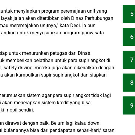
 untuk menyiapkan program peremajaan unit yang
5
k layak jalan akan ditertibkan oleh Dinas Perhubungan
au meremajakan unitnya,” kata Dedi. Ia pun
branding untuk menyesuaikan program pariwisata
6
siap untuk menurunkan petugas dari Dinas
7
k memberikan pelatihan untuk para supir angkot di
an, safety driving, mereka juga akan dikenalkan dengan
ita akan kumpulkan supir-supir angkot dan siapkan
8
rumuskan sistem agar para supir angkot tidak lagi
 akan menerapkan sistem kredit yang bisa
9
i mobil sendiri.
kan dirawat dengan baik. Belum lagi kalau down
ti bulanannya bisa dari pendapatan sehari-hari,” saran