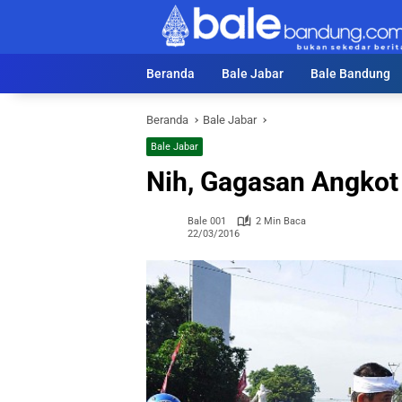
Langsung
ke
konten
Beranda
Bale Jabar
Bale Bandung
Beranda
Bale Jabar
Bale Jabar
Nih, Gagasan Angkot
Bale 001
2 Min Baca
22/03/2016