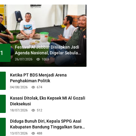
Festival Al Jabbar Disiapkan Jadi
1
Agenda Nasional, Digelar Sebulan
Penuh di Kawasan Masjid Raya Al
26/07/2026
1003
Jabbar
Ketika PT BDS Menjadi Arena
Penghakiman Politik
04/08/2026
674
Kasasi Ditolak, Eks Kepsek MI Al Gozali
Dieksekusi
18/07/2026
512
Diduga Bunuh Diri, Kepala SPPG Asal
Kabupaten Bandung Tinggalkan Surat
Permohonan Maaf
13/07/2026
488