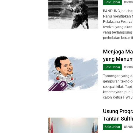
Bale Jabar
08/08
BANDUNG, baleban
Nanu menitipkan 
Pelaksana Festiva
festival yang aka
yang berlangsun
perhelatan besar t
Menjaga Mar
yang Menuntu
Bale Jabar
03/08
Tantangan yang dih
gempuran teknologi
secepat kilat. Tap
kepercayaan publi
calon Ketua PWI J
Usung Progr
Tantan Sulth
Bale Jabar
03/08