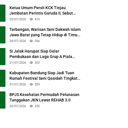
Ketua Umum Persit KCK Tinjau
Jembatan Perintis Garuda II, Sebut
Simbol Kebersamaan TNI dan Rakyat
20/07/2026
410
Terbangan, Warisan Seni Dakwah Islam
Jawa Barat yang Tetap Hidup di Timur
Kabupaten Bandung
24/07/2026
356
Si Jalak Harupat Siap Gelar
Pembukaan dan Laga Grup A Piala
Presiden 2026 Sabtu Mendatang
21/07/2026
353
Kabupaten Bandung Siap Jadi Tuan
Rumah Festival Seni Qasidah Tingkat
Nasional
31/07/2026
339
BPJS Kesehatan Permudah Pelunasan
Tunggakan JKN Lewat REHAB 3.0
20/07/2026
335