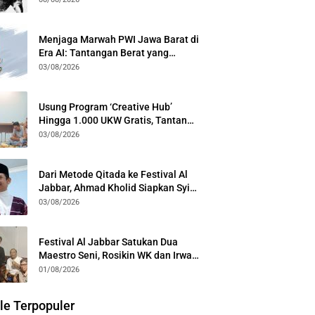
Menjaga Marwah PWI Jawa Barat di
Era AI: Tantangan Berat yang
Menuntut Solidaritas Lintas
03/08/2026
Generasi
Usung Program ‘Creative Hub’
Hingga 1.000 UKW Gratis, Tantan
Sulthon Paparkan Visi PWI Jabar di
03/08/2026
Kota Bogor
Dari Metode Qitada ke Festival Al
Jabbar, Ahmad Kholid Siapkan Syiar
Al-Qur’an Lewat Nada
03/08/2026
Festival Al Jabbar Satukan Dua
Maestro Seni, Rosikin WK dan Irwan
Guntari Garap Pertunjukan Kolosal
01/08/2026
le Terpopuler