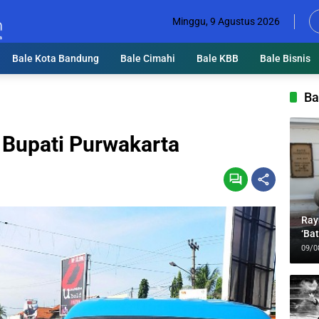
Minggu, 9 Agustus 2026
Bale Kota Bandung
Bale Cimahi
Bale KBB
Bale Bisnis
Ba
 Bupati Purwakarta
Ray
‘Ba
Bar
09/0