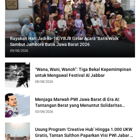
Rayakan Hari Jadi ke-18, YBJB Gelar Acara ‘Batik Walk’
Sambut Jambore Batik Jawa Barat 2026
09/08/2026
“Wana, Wani, Wanoh”: Tiga Bekal Kepemimpinan
untuk Mengawal Festival Al Jabbar
08/08/2026
Menjaga Marwah PWI Jawa Barat di Era AI:
Tantangan Berat yang Menuntut Solidaritas
Lintas Generasi
03/08/2026
Usung Program ‘Creative Hub’ Hingga 1.000 UKW
Gratis, Tantan Sulthon Paparkan Visi PWI Jabar di