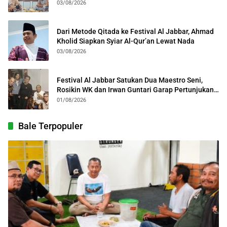
Kota Bogor
03/08/2026
Dari Metode Qitada ke Festival Al Jabbar, Ahmad
Kholid Siapkan Syiar Al-Qur’an Lewat Nada
03/08/2026
Festival Al Jabbar Satukan Dua Maestro Seni,
Rosikin WK dan Irwan Guntari Garap Pertunjukan
Kolosal
01/08/2026
Bale Terpopuler