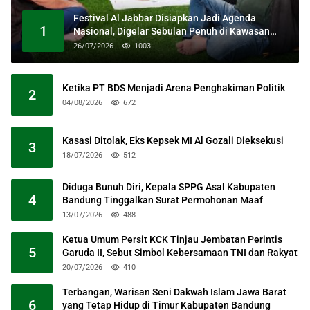
Festival Al Jabbar Disiapkan Jadi Agenda
1
Nasional, Digelar Sebulan Penuh di Kawasan
Masjid Raya Al Jabbar
26/07/2026
1003
Ketika PT BDS Menjadi Arena Penghakiman Politik
2
04/08/2026
672
Kasasi Ditolak, Eks Kepsek MI Al Gozali Dieksekusi
3
18/07/2026
512
Diduga Bunuh Diri, Kepala SPPG Asal Kabupaten
4
Bandung Tinggalkan Surat Permohonan Maaf
13/07/2026
488
Ketua Umum Persit KCK Tinjau Jembatan Perintis
5
Garuda II, Sebut Simbol Kebersamaan TNI dan Rakyat
20/07/2026
410
Terbangan, Warisan Seni Dakwah Islam Jawa Barat
6
yang Tetap Hidup di Timur Kabupaten Bandung