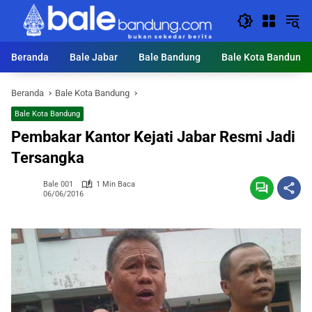
Langsung
ke
konten
Beranda
Bale Jabar
Bale Bandung
Bale Kota Bandung
Beranda
Bale Kota Bandung
Bale Kota Bandung
Pembakar Kantor Kejati Jabar Resmi Jadi
Tersangka
Bale 001
1 Min Baca
06/06/2016