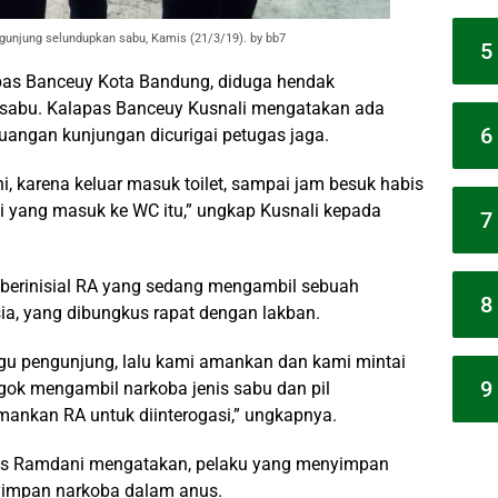
unjung selundupkan sabu, Kamis (21/3/19). by bb7
5
pas Banceuy Kota Bandung, diduga hendak
 sabu. Kalapas Banceuy Kusnali mengatakan ada
6
ruangan kunjungan dicurigai petugas jaga.
i, karena keluar masuk toilet, sampai jam besuk habis
pi yang masuk ke WC itu,” ungkap Kusnali kepada
7
berinisial RA yang sedang mengambil sebuah
8
a, yang dibungkus rapat dengan lakban.
gu pengunjung, lalu kami amankan dan kami mintai
9
rgok mengambil narkoba jenis sabu dan pil
amankan RA untuk diinterogasi,” ungkapnya.
is Ramdani mengatakan, pelaku yang menyimpan
yimpan narkoba dalam anus.