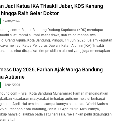
n Jadi Ketua IKA Trisakti Jabar, KDS Kenang
hingga Raih Gelar Doktor
14/06/2026
dung.com – Bupati Bandung Dadang Supriatna (KDS) mendapat
hadiri silaturahmi alumni, mahasiswa, dan calon mahasiswa
ti di Grand Aquila, Kota Bandung, Minggu, 14 Juni 2026. Dalam kegiatan
rcaya menjadi Ketua Pengurus Daerah Ikatan Alumni (IKA) Trisakti
usan tersebut disepakati tim presidium alumni yang juga menetapkan
ness Day 2026, Farhan Ajak Warga Bandung
ma Autisme
13/04/2026
ndung.com – Wali Kota Bandung Muhammad Farhan mengingatkan
katkan kesadaran masyarakat terhadap autisme melalui berbagai
g bulan April. Hal tersebut disampaikannya saat acara World Autism
6 di Pendopo Kota Bandung, Senin 13 April 2026. Menurutnya,
cukup hanya dilakukan pada satu hari saja, melainkan perlu digaungkan
elama […]