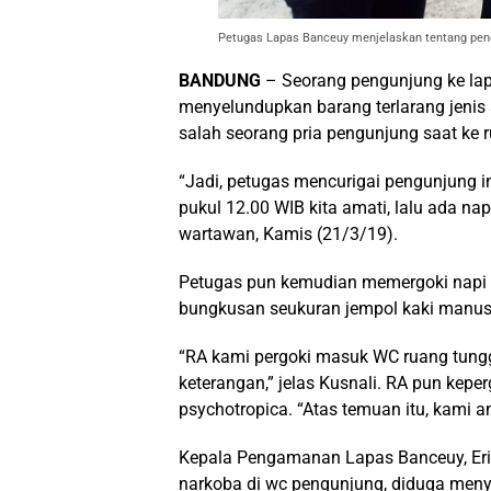
Petugas Lapas Banceuy menjelaskan tentang peng
BANDUNG
– Seorang pengunjung ke la
menyelundupkan barang terlarang jenis
salah seorang pria pengunjung saat ke 
“Jadi, petugas mencurigai pengunjung in
pukul 12.00 WIB kita amati, lalu ada na
wartawan, Kamis (21/3/19).
Petugas pun kemudian memergoki napi 
bungkusan seukuran jempol kaki manusi
“RA kami pergoki masuk WC ruang tung
keterangan,” jelas Kusnali. RA pun kepe
psychotropica. “Atas temuan itu, kami 
Kepala Pengamanan Lapas Banceuy, Er
narkoba di wc pengunjung, diduga men