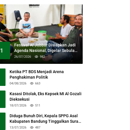
Festival Al Jabbar Disiapkan Jadi
1
Agenda Nasional, Digelar Sebulan
Penuh di Kawasan Masjid Raya Al
26/07/2026
982
Jabbar
Ketika PT BDS Menjadi Arena
Penghakiman Politik
04/08/2026
663
Kasasi Ditolak, Eks Kepsek MI Al Gozali
Dieksekusi
18/07/2026
511
Diduga Bunuh Diri, Kepala SPPG Asal
Kabupaten Bandung Tinggalkan Surat
Permohonan Maaf
13/07/2026
487