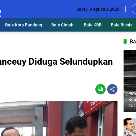
Sabtu, 8 Agustus 2026
Bale Kota Bandung
Bale Cimahi
Bale KBB
Bale Bisnis
Ba
anceuy Diduga Selundupkan
“Wa
Kep
Jab
08/0