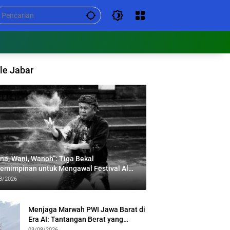
le Jabar
na, Wani, Wanoh”: Tiga Bekal
emimpinan untuk Mengawal Festival Al
bar
8/2026
Menjaga Marwah PWI Jawa Barat di
Era AI: Tantangan Berat yang
Menuntut Solidaritas Lintas
03/08/2026