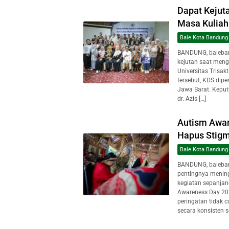
Dapat Kejuta
Masa Kuliah 
Bale Kota Bandung
BANDUNG, baleban
kejutan saat meng
Universitas Trisak
tersebut, KDS dipe
Jawa Barat. Keput
dr. Azis […]
Autism Awar
Hapus Stig
Bale Kota Bandung
BANDUNG, baleba
pentingnya mening
kegiatan sepanjan
Awareness Day 202
peringatan tidak 
secara konsisten s