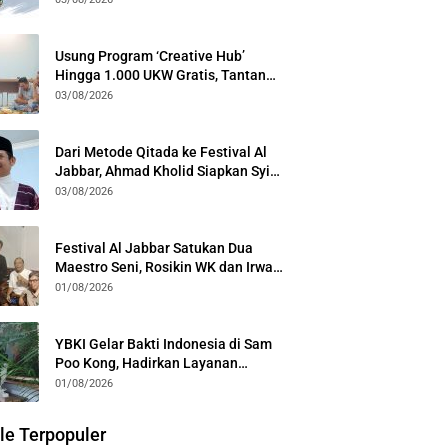
Generasi
Usung Program ‘Creative Hub’
Hingga 1.000 UKW Gratis, Tantan
Sulthon Paparkan Visi PWI Jabar di
03/08/2026
Kota Bogor
Dari Metode Qitada ke Festival Al
Jabbar, Ahmad Kholid Siapkan Syiar
Al-Qur’an Lewat Nada
03/08/2026
Festival Al Jabbar Satukan Dua
Maestro Seni, Rosikin WK dan Irwan
Guntari Garap Pertunjukan Kolosal
01/08/2026
YBKI Gelar Bakti Indonesia di Sam
Poo Kong, Hadirkan Layanan
Kesehatan Gratis dan Dialog
01/08/2026
Kebangsaan
le Terpopuler