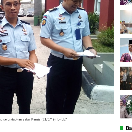
g selundupkan sabu, Kamis (21/3/19). by bb7
Ba