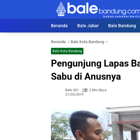
Langsung
ke
konten
Beranda
Bale Jabar
Bale Bandung
Beranda
Bale Kota Bandung
Bale Kota Bandung
Pengunjung Lapas B
Sabu di Anusnya
Bale 001
2 Min Baca
21/03/2019