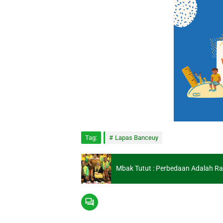
Tag:
Lapas Banceuy
Mbak Tutut : Perbedaan Adalah Ra