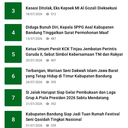
Kasasi Ditolak, Eks Kepsek MI Al Gozali Dieksekusi
3
18/07/2026
512
Diduga Bunuh Diri, Kepala SPPG Asal Kabupaten
4
Bandung Tinggalkan Surat Permohonan Maaf
13/07/2026
487
Ketua Umum Persit KCK Tinjau Jembatan Perintis
5
Garuda II, Sebut Simbol Kebersamaan TNI dan Rakyat
20/07/2026
407
Terbangan, Warisan Seni Dakwah Islam Jawa Barat
6
yang Tetap Hidup di Timur Kabupaten Bandung
24/07/2026
355
Si Jalak Harupat Siap Gelar Pembukaan dan Laga
7
Grup A Piala Presiden 2026 Sabtu Mendatang
21/07/2026
352
Kabupaten Bandung Siap Jadi Tuan Rumah Festival
8
Seni Qasidah Tingkat Nasional
31/07/2026
339