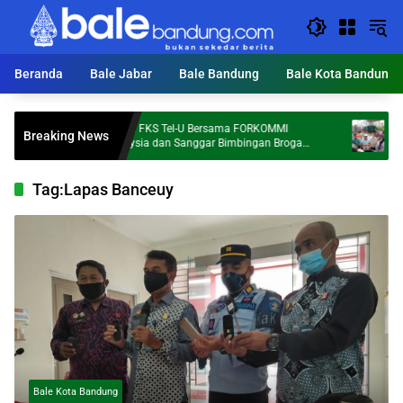
Langsung
ke
konten
Beranda
Bale Jabar
Bale Bandung
Bale Kota Bandung
Dosen FKS Tel-U Bersama FORKOMMI
KDS Targe
Breaking News
Malaysia dan Sanggar Bimbingan Broga
Ton Sampa
Perkuat Kolaborasi Internasional melalui
Pengabdian kepada Masyarakat
Tag:
Lapas Banceuy
Bale Kota Bandung