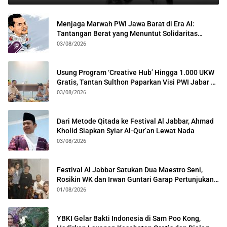
Menjaga Marwah PWI Jawa Barat di Era AI:
Tantangan Berat yang Menuntut Solidaritas
Lintas Generasi
03/08/2026
Usung Program ‘Creative Hub’ Hingga 1.000 UKW
Gratis, Tantan Sulthon Paparkan Visi PWI Jabar di
Kota Bogor
03/08/2026
Dari Metode Qitada ke Festival Al Jabbar, Ahmad
Kholid Siapkan Syiar Al-Qur’an Lewat Nada
03/08/2026
Festival Al Jabbar Satukan Dua Maestro Seni,
Rosikin WK dan Irwan Guntari Garap Pertunjukan
Kolosal
01/08/2026
YBKI Gelar Bakti Indonesia di Sam Poo Kong,