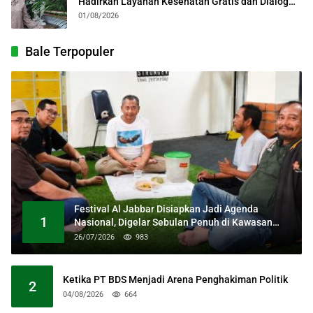
Hadirkan Layanan Kesehatan Gratis dan Dialog
Kebangsaan
01/08/2026
Bale Terpopuler
Festival Al Jabbar Disiapkan Jadi Agenda
1
Nasional, Digelar Sebulan Penuh di Kawasan
Masjid Raya Al Jabbar
26/07/2026
983
Ketika PT BDS Menjadi Arena Penghakiman Politik
2
04/08/2026
664