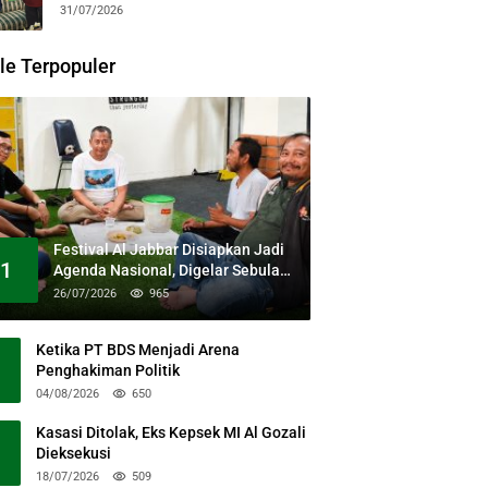
31/07/2026
le Terpopuler
Festival Al Jabbar Disiapkan Jadi
1
Agenda Nasional, Digelar Sebulan
Penuh di Kawasan Masjid Raya Al
26/07/2026
965
Jabbar
Ketika PT BDS Menjadi Arena
Penghakiman Politik
04/08/2026
650
Kasasi Ditolak, Eks Kepsek MI Al Gozali
Dieksekusi
18/07/2026
509