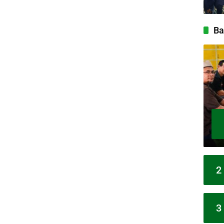
Ba
2
3