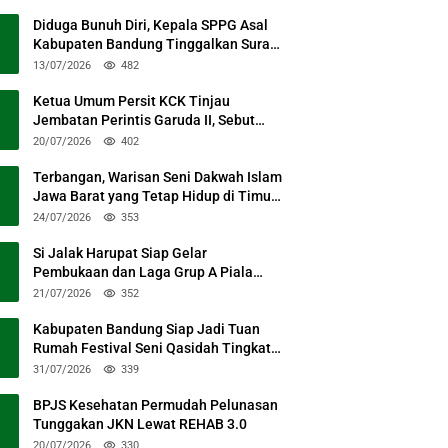
Diduga Bunuh Diri, Kepala SPPG Asal
Kabupaten Bandung Tinggalkan Surat
Permohonan Maaf
13/07/2026
482
Ketua Umum Persit KCK Tinjau
Jembatan Perintis Garuda II, Sebut
Simbol Kebersamaan TNI dan Rakyat
20/07/2026
402
Terbangan, Warisan Seni Dakwah Islam
Jawa Barat yang Tetap Hidup di Timur
Kabupaten Bandung
24/07/2026
353
Si Jalak Harupat Siap Gelar
Pembukaan dan Laga Grup A Piala
Presiden 2026 Sabtu Mendatang
21/07/2026
352
Kabupaten Bandung Siap Jadi Tuan
Rumah Festival Seni Qasidah Tingkat
Nasional
31/07/2026
339
BPJS Kesehatan Permudah Pelunasan
Tunggakan JKN Lewat REHAB 3.0
20/07/2026
330