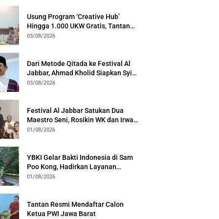
Usung Program ‘Creative Hub’
Hingga 1.000 UKW Gratis, Tantan
Sulthon Paparkan Visi PWI Jabar di
03/08/2026
Kota Bogor
Dari Metode Qitada ke Festival Al
Jabbar, Ahmad Kholid Siapkan Syiar
Al-Qur’an Lewat Nada
03/08/2026
Festival Al Jabbar Satukan Dua
Maestro Seni, Rosikin WK dan Irwan
Guntari Garap Pertunjukan Kolosal
01/08/2026
YBKI Gelar Bakti Indonesia di Sam
Poo Kong, Hadirkan Layanan
Kesehatan Gratis dan Dialog
01/08/2026
Kebangsaan
Tantan Resmi Mendaftar Calon
Ketua PWI Jawa Barat