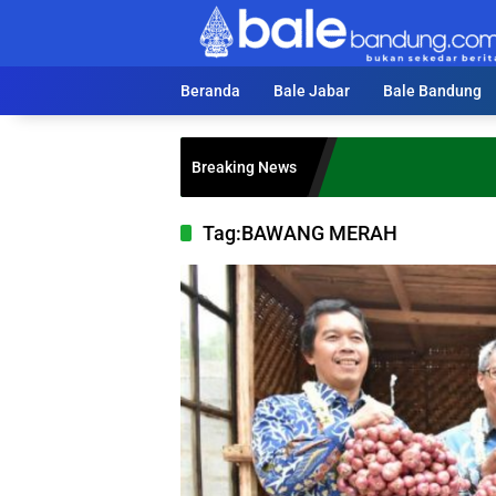
Langsung
ke
konten
Beranda
Bale Jabar
Bale Bandung
Breaking News
Tag:
BAWANG MERAH