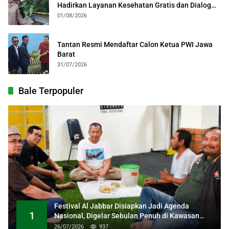
Hadirkan Layanan Kesehatan Gratis dan Dialog
Kebangsaan
01/08/2026
Tantan Resmi Mendaftar Calon Ketua PWI Jawa
Barat
31/07/2026
Bale Terpopuler
Festival Al Jabbar Disiapkan Jadi Agenda
1
Nasional, Digelar Sebulan Penuh di Kawasan
Masjid Raya Al Jabbar
26/07/2026
937