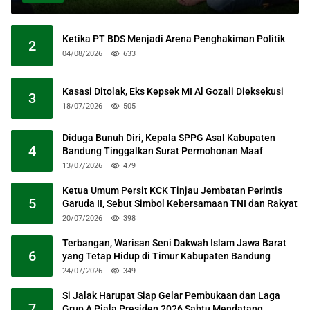
Ketika PT BDS Menjadi Arena Penghakiman Politik
2
04/08/2026
633
Kasasi Ditolak, Eks Kepsek MI Al Gozali Dieksekusi
3
18/07/2026
505
Diduga Bunuh Diri, Kepala SPPG Asal Kabupaten
4
Bandung Tinggalkan Surat Permohonan Maaf
13/07/2026
479
Ketua Umum Persit KCK Tinjau Jembatan Perintis
5
Garuda II, Sebut Simbol Kebersamaan TNI dan Rakyat
20/07/2026
398
Terbangan, Warisan Seni Dakwah Islam Jawa Barat
6
yang Tetap Hidup di Timur Kabupaten Bandung
24/07/2026
349
Si Jalak Harupat Siap Gelar Pembukaan dan Laga
7
Grup A Piala Presiden 2026 Sabtu Mendatang