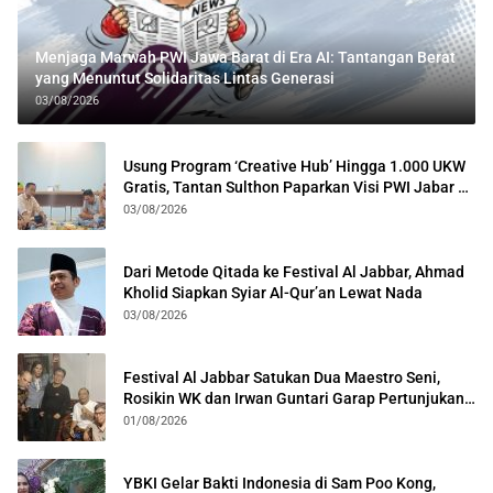
Menjaga Marwah PWI Jawa Barat di Era AI: Tantangan Berat
yang Menuntut Solidaritas Lintas Generasi
03/08/2026
Usung Program ‘Creative Hub’ Hingga 1.000 UKW
Gratis, Tantan Sulthon Paparkan Visi PWI Jabar di
Kota Bogor
03/08/2026
Dari Metode Qitada ke Festival Al Jabbar, Ahmad
Kholid Siapkan Syiar Al-Qur’an Lewat Nada
03/08/2026
Festival Al Jabbar Satukan Dua Maestro Seni,
Rosikin WK dan Irwan Guntari Garap Pertunjukan
Kolosal
01/08/2026
YBKI Gelar Bakti Indonesia di Sam Poo Kong,