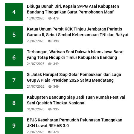
Diduga Bunuh Diri, Kepala SPPG Asal Kabupaten
4
Bandung Tinggalkan Surat Permohonan Maaf
13/07/2026
479
Ketua Umum Persit KCK Tinjau Jembatan Perintis
5
Garuda II, Sebut Simbol Kebersamaan TNI dan Rakyat
20/07/2026
398
Terbangan, Warisan Seni Dakwah Islam Jawa Barat
6
yang Tetap Hidup di Timur Kabupaten Bandung
24/07/2026
349
Si Jalak Harupat Siap Gelar Pembukaan dan Laga
7
Grup A Piala Presiden 2026 Sabtu Mendatang
21/07/2026
349
Kabupaten Bandung Siap Jadi Tuan Rumah Festival
8
Seni Qasidah Tingkat Nasional
31/07/2026
335
BPJS Kesehatan Permudah Pelunasan Tunggakan
9
JKN Lewat REHAB 3.0
20/07/2026
328