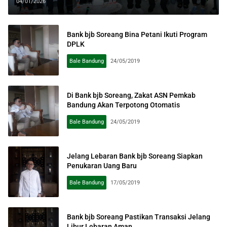
Masyarakat
04/01/2026
Bank bjb Soreang Bina Petani Ikuti Program
DPLK
Bale Bandung
24/05/2019
Di Bank bjb Soreang, Zakat ASN Pemkab
Bandung Akan Terpotong Otomatis
Bale Bandung
24/05/2019
Jelang Lebaran Bank bjb Soreang Siapkan
Penukaran Uang Baru
Bale Bandung
17/05/2019
Bank bjb Soreang Pastikan Transaksi Jelang
Libur Lebaran Aman