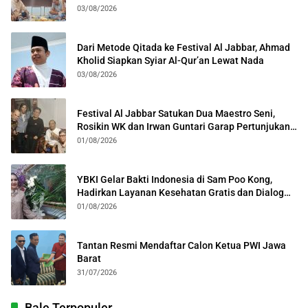
Kota Bogor
03/08/2026
Dari Metode Qitada ke Festival Al Jabbar, Ahmad
Kholid Siapkan Syiar Al-Qur’an Lewat Nada
03/08/2026
Festival Al Jabbar Satukan Dua Maestro Seni,
Rosikin WK dan Irwan Guntari Garap Pertunjukan
Kolosal
01/08/2026
YBKI Gelar Bakti Indonesia di Sam Poo Kong,
Hadirkan Layanan Kesehatan Gratis dan Dialog
Kebangsaan
01/08/2026
Tantan Resmi Mendaftar Calon Ketua PWI Jawa
Barat
31/07/2026
Bale Terpopuler