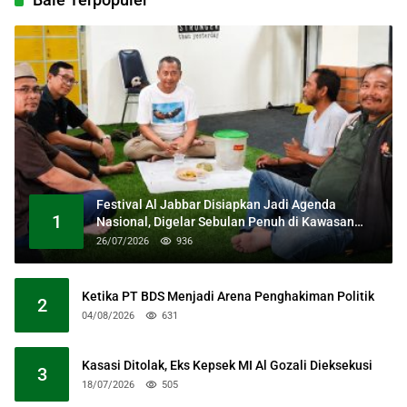
Festival Al Jabbar Disiapkan Jadi Agenda
1
Nasional, Digelar Sebulan Penuh di Kawasan
Masjid Raya Al Jabbar
26/07/2026
936
Ketika PT BDS Menjadi Arena Penghakiman Politik
2
04/08/2026
631
Kasasi Ditolak, Eks Kepsek MI Al Gozali Dieksekusi
3
18/07/2026
505