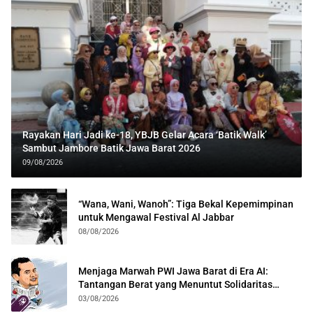
Rayakan Hari Jadi ke-18, YBJB Gelar Acara ‘Batik Walk’
Sambut Jambore Batik Jawa Barat 2026
09/08/2026
“Wana, Wani, Wanoh”: Tiga Bekal Kepemimpinan
untuk Mengawal Festival Al Jabbar
08/08/2026
Menjaga Marwah PWI Jawa Barat di Era AI:
Tantangan Berat yang Menuntut Solidaritas
Lintas Generasi
03/08/2026