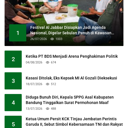
Festival Al Jabbar Disiapkan Jadi Agenda
1
Nasional, Digelar Sebulan Penuh di Kawasan
Masjid Raya Al Jabbar
26/07/2026
1003
Ketika PT BDS Menjadi Arena Penghakiman Politik
2
04/08/2026
674
Kasasi Ditolak, Eks Kepsek MI Al Gozali Dieksekusi
3
18/07/2026
512
Diduga Bunuh Diri, Kepala SPPG Asal Kabupaten
4
Bandung Tinggalkan Surat Permohonan Maaf
13/07/2026
488
Ketua Umum Persit KCK Tinjau Jembatan Perintis
5
Garuda II, Sebut Simbol Kebersamaan TNI dan Rakyat