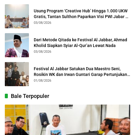
Usung Program ‘Creative Hub’ Hingga 1.000 UKW
Gratis, Tantan Sulthon Paparkan Visi PWI Jabar di
Kota Bogor
03/08/2026
Dari Metode Qitada ke Festival Al Jabbar, Ahmad
Kholid Siapkan Syiar Al-Qur’an Lewat Nada
03/08/2026
Festival Al Jabbar Satukan Dua Maestro Seni,
Rosikin WK dan Irwan Guntari Garap Pertunjukan
Kolosal
01/08/2026
Bale Terpopuler