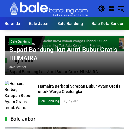
Langsung
ke
konten
Beranda
Bale Jabar
Bale Bandung
Bale Kota Bandung
Dandim 0624 Imbau Warga Hindari Keluar
Hail
Bale Bandung
Breaking News
Malam Jika Tak Ada Keperluan Penting
Mara
Bupati Bandung Ikut Antri Bubur Gratis
HUMAIRA
Tag:
bubur
06/10/2023
Humaira Berbagi Sarapan Bubur Ayam Gratis
untuk Warga Cicalengka
Bale Bandung
08/09/2023
Bale Jabar