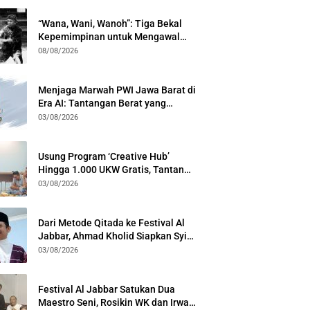
“Wana, Wani, Wanoh”: Tiga Bekal
Kepemimpinan untuk Mengawal
Festival Al Jabbar
08/08/2026
Menjaga Marwah PWI Jawa Barat di
Era AI: Tantangan Berat yang
Menuntut Solidaritas Lintas
03/08/2026
Generasi
Usung Program ‘Creative Hub’
Hingga 1.000 UKW Gratis, Tantan
Sulthon Paparkan Visi PWI Jabar di
03/08/2026
Kota Bogor
Dari Metode Qitada ke Festival Al
Jabbar, Ahmad Kholid Siapkan Syiar
Al-Qur’an Lewat Nada
03/08/2026
Festival Al Jabbar Satukan Dua
Maestro Seni, Rosikin WK dan Irwan