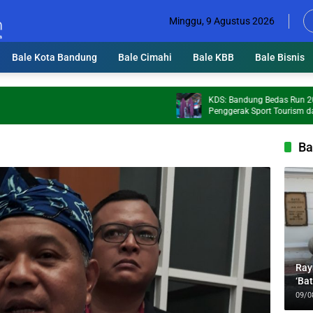
Minggu, 9 Agustus 2026
Bale Kota Bandung
Bale Cimahi
Bale KBB
Bale Bisnis
KDS: Bandung Bedas Run 2026 Jadi
Penggerak Sport Tourism dan Ekono
Kabupaten Bandung
Ba
Ray
‘Ba
Bar
09/0