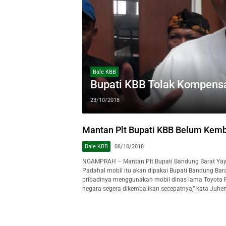
Bale KBB
Bupati KBB Tolak Kompens
23/10/2018
Mantan Plt Bupati KBB Belum Kemb
Bale KBB
08/10/2018
NGAMPRAH – Mantan Plt Bupati Bandung Barat Yaya
Padahal mobil itu akan dipakai Bupati Bandung Bar
pribadinya menggunakan mobil dinas lama Toyota For
negara segera dikembalikan secepatnya,” kata Juhend