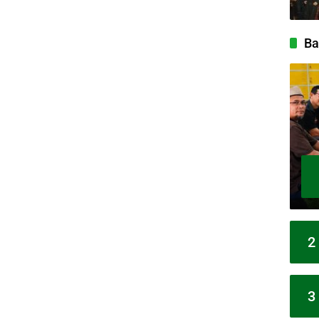
Ba
2
3