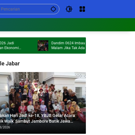
Dandim 0624 Imbau Warga Hindari Keluar
H
mi
Malam Jika Tak Ada Keperluan Penting
M
le Jabar
akan Hari Jadi ke-18, YBJB Gelar Acara
tik Walk’ Sambut Jambore Batik Jawa
at 2026
8/2026