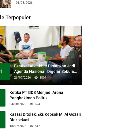
Guntari Garap Pertunjukan Kolosal
01/08/2026
le Terpopuler
Festival Al Jabbar Disiapkan Jadi
1
Agenda Nasional, Digelar Sebulan
Penuh di Kawasan Masjid Raya Al
26/07/2026
1007
Jabbar
Ketika PT BDS Menjadi Arena
Penghakiman Politik
04/08/2026
674
Kasasi Ditolak, Eks Kepsek MI Al Gozali
Dieksekusi
18/07/2026
512