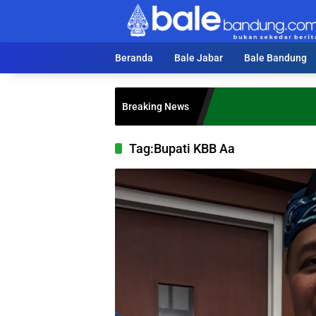
Langsung
ke
konten
Beranda
Bale Jabar
Bale Bandung
Breaking News
Tag:
Bupati KBB Aa