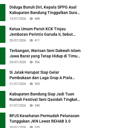
Diduga Bunuh Diri, Kepala SPPG Asal
Kabupaten Bandung Tinggalkan Surat
Permohonan Maaf
13/07/2026
488
Ketua Umum Persit KCK Tinjau
Jembatan Perintis Garuda II, Sebut
Simbol Kebersamaan TNI dan Rakyat
20/07/2026
411
Terbangan, Warisan Seni Dakwah Islam
Jawa Barat yang Tetap Hidup di Timur
Kabupaten Bandung
24/07/2026
356
Si Jalak Harupat Siap Gelar
Pembukaan dan Laga Grup A Piala
Presiden 2026 Sabtu Mendatang
21/07/2026
353
Kabupaten Bandung Siap Jadi Tuan
Rumah Festival Seni Qasidah Tingkat
Nasional
31/07/2026
340
BPJS Kesehatan Permudah Pelunasan
Tunggakan JKN Lewat REHAB 3.0
20/07/2026
335