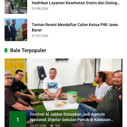
Hadirkan Layanan Kesehatan Gratis dan Dialog
Kebangsaan
01/08/2026
Tantan Resmi Mendaftar Calon Ketua PWI Jawa
Barat
31/07/2026
Bale Terpopuler
Festival Al Jabbar Disiapkan Jadi Agenda
1
Nasional, Digelar Sebulan Penuh di Kawasan
Masjid Raya Al Jabbar
26/07/2026
965