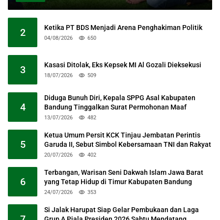
Ketika PT BDS Menjadi Arena Penghakiman Politik
2
04/08/2026
650
Kasasi Ditolak, Eks Kepsek MI Al Gozali Dieksekusi
3
18/07/2026
509
Diduga Bunuh Diri, Kepala SPPG Asal Kabupaten
4
Bandung Tinggalkan Surat Permohonan Maaf
13/07/2026
482
Ketua Umum Persit KCK Tinjau Jembatan Perintis
5
Garuda II, Sebut Simbol Kebersamaan TNI dan Rakyat
20/07/2026
402
Terbangan, Warisan Seni Dakwah Islam Jawa Barat
6
yang Tetap Hidup di Timur Kabupaten Bandung
24/07/2026
353
Si Jalak Harupat Siap Gelar Pembukaan dan Laga
7
Grup A Piala Presiden 2026 Sabtu Mendatang