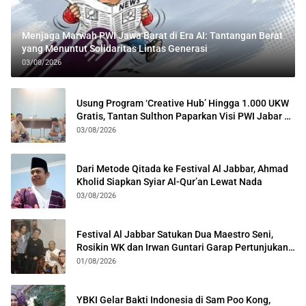
Menjaga Marwah PWI Jawa Barat di Era AI: Tantangan Berat
yang Menuntut Solidaritas Lintas Generasi
03/08/2026
Usung Program ‘Creative Hub’ Hingga 1.000 UKW
Gratis, Tantan Sulthon Paparkan Visi PWI Jabar di
Kota Bogor
03/08/2026
Dari Metode Qitada ke Festival Al Jabbar, Ahmad
Kholid Siapkan Syiar Al-Qur’an Lewat Nada
03/08/2026
Festival Al Jabbar Satukan Dua Maestro Seni,
Rosikin WK dan Irwan Guntari Garap Pertunjukan
Kolosal
01/08/2026
YBKI Gelar Bakti Indonesia di Sam Poo Kong,