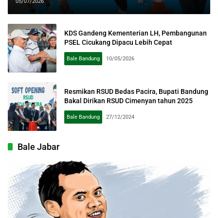
Masyarakat
05/07/2026
KDS Gandeng Kementerian LH, Pembangunan
PSEL Cicukang Dipacu Lebih Cepat
Bale Bandung
10/05/2026
Resmikan RSUD Bedas Pacira, Bupati Bandung
Bakal Dirikan RSUD Cimenyan tahun 2025
Bale Bandung
27/12/2024
Bale Jabar