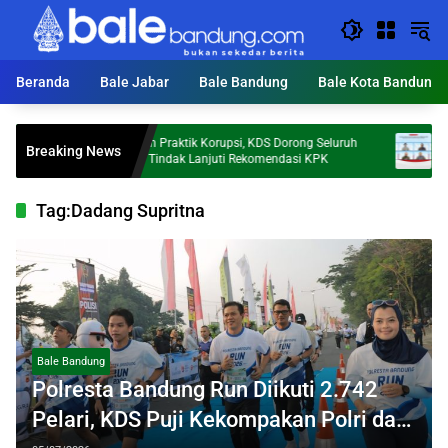
Langsung
ke
konten
Beranda
Bale Jabar
Bale Bandung
Bale Kota Bandung
Cegah Praktik Korupsi, KDS Dorong Seluruh
Investor 
Breaking News
OPD Tindak Lanjuti Rekomendasi KPK
Sebut Ke
Tag:
Dadang Supritna
Bale Bandung
Polresta Bandung Run Diikuti 2.742
Pelari, KDS Puji Kekompakan Polri dan