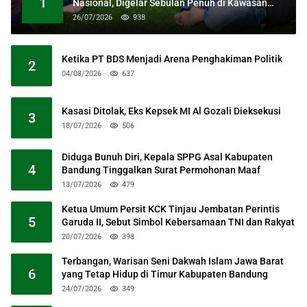
1
Nasional, Digelar Sebulan Penuh di Kawasan
Masjid Raya Al Jabbar
26/07/2026
938
Ketika PT BDS Menjadi Arena Penghakiman Politik
2
04/08/2026
637
Kasasi Ditolak, Eks Kepsek MI Al Gozali Dieksekusi
3
18/07/2026
506
Diduga Bunuh Diri, Kepala SPPG Asal Kabupaten
4
Bandung Tinggalkan Surat Permohonan Maaf
13/07/2026
479
Ketua Umum Persit KCK Tinjau Jembatan Perintis
5
Garuda II, Sebut Simbol Kebersamaan TNI dan Rakyat
20/07/2026
398
Terbangan, Warisan Seni Dakwah Islam Jawa Barat
6
yang Tetap Hidup di Timur Kabupaten Bandung
24/07/2026
349