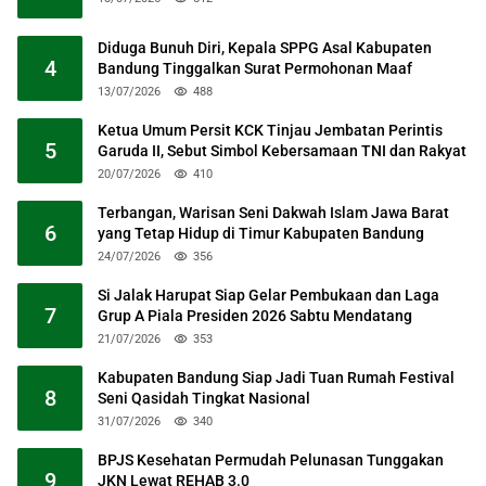
Diduga Bunuh Diri, Kepala SPPG Asal Kabupaten
4
Bandung Tinggalkan Surat Permohonan Maaf
13/07/2026
488
Ketua Umum Persit KCK Tinjau Jembatan Perintis
5
Garuda II, Sebut Simbol Kebersamaan TNI dan Rakyat
20/07/2026
410
Terbangan, Warisan Seni Dakwah Islam Jawa Barat
6
yang Tetap Hidup di Timur Kabupaten Bandung
24/07/2026
356
Si Jalak Harupat Siap Gelar Pembukaan dan Laga
7
Grup A Piala Presiden 2026 Sabtu Mendatang
21/07/2026
353
Kabupaten Bandung Siap Jadi Tuan Rumah Festival
8
Seni Qasidah Tingkat Nasional
31/07/2026
340
BPJS Kesehatan Permudah Pelunasan Tunggakan
9
JKN Lewat REHAB 3.0