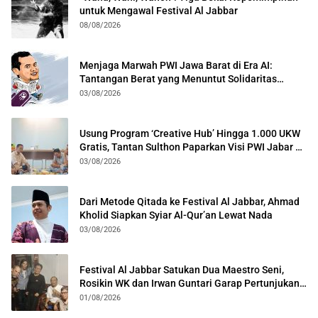
untuk Mengawal Festival Al Jabbar
08/08/2026
Menjaga Marwah PWI Jawa Barat di Era AI:
Tantangan Berat yang Menuntut Solidaritas
Lintas Generasi
03/08/2026
Usung Program ‘Creative Hub’ Hingga 1.000 UKW
Gratis, Tantan Sulthon Paparkan Visi PWI Jabar di
Kota Bogor
03/08/2026
Dari Metode Qitada ke Festival Al Jabbar, Ahmad
Kholid Siapkan Syiar Al-Qur’an Lewat Nada
03/08/2026
Festival Al Jabbar Satukan Dua Maestro Seni,
Rosikin WK dan Irwan Guntari Garap Pertunjukan
Kolosal
01/08/2026