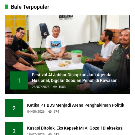
Bale Terpopuler
Festival Al Jabbar Disiapkan Jadi Agenda
1
Nasional, Digelar Sebulan Penuh di Kawasan
Masjid Raya Al Jabbar
26/07/2026
1003
Ketika PT BDS Menjadi Arena Penghakiman Politik
2
04/08/2026
674
Kasasi Ditolak, Eks Kepsek MI Al Gozali Dieksekusi
3
18/07/2026
512