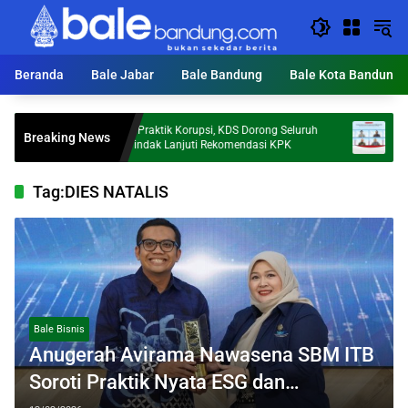
Langsung
ke
konten
Beranda
Bale Jabar
Bale Bandung
Bale Kota Bandung
Cegah Praktik Korupsi, KDS Dorong Seluruh
Investor Pa
Breaking News
OPD Tindak Lanjuti Rekomendasi KPK
Sebut Kepe
Tag:
DIES NATALIS
Bale Bisnis
Anugerah Avirama Nawasena SBM ITB
Soroti Praktik Nyata ESG dan