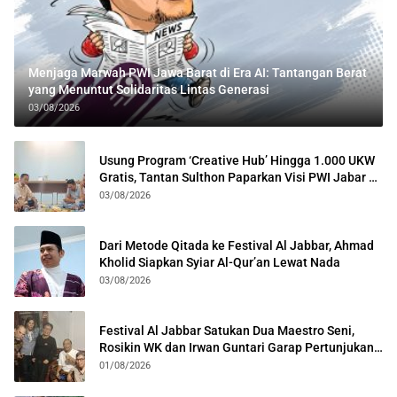
Menjaga Marwah PWI Jawa Barat di Era AI: Tantangan Berat
yang Menuntut Solidaritas Lintas Generasi
03/08/2026
Usung Program ‘Creative Hub’ Hingga 1.000 UKW
Gratis, Tantan Sulthon Paparkan Visi PWI Jabar di
Kota Bogor
03/08/2026
Dari Metode Qitada ke Festival Al Jabbar, Ahmad
Kholid Siapkan Syiar Al-Qur’an Lewat Nada
03/08/2026
Festival Al Jabbar Satukan Dua Maestro Seni,
Rosikin WK dan Irwan Guntari Garap Pertunjukan
Kolosal
01/08/2026