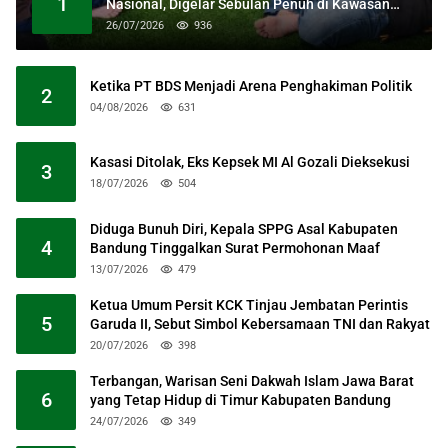
1
Nasional, Digelar Sebulan Penuh di Kawasan
Masjid Raya Al Jabbar
26/07/2026
936
Ketika PT BDS Menjadi Arena Penghakiman Politik
2
04/08/2026
631
Kasasi Ditolak, Eks Kepsek MI Al Gozali Dieksekusi
3
18/07/2026
504
Diduga Bunuh Diri, Kepala SPPG Asal Kabupaten
4
Bandung Tinggalkan Surat Permohonan Maaf
13/07/2026
479
Ketua Umum Persit KCK Tinjau Jembatan Perintis
5
Garuda II, Sebut Simbol Kebersamaan TNI dan Rakyat
20/07/2026
398
Terbangan, Warisan Seni Dakwah Islam Jawa Barat
6
yang Tetap Hidup di Timur Kabupaten Bandung
24/07/2026
349