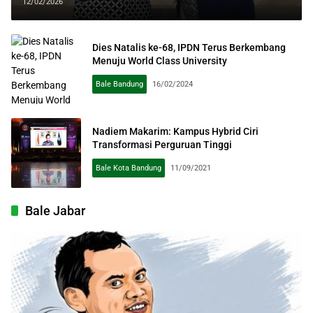
Kepemimpinan Berkelanjutan
12/02/2026
Dies Natalis ke-68, IPDN Terus Berkembang
Menuju World Class University
Bale Bandung
16/02/2024
Nadiem Makarim: Kampus Hybrid Ciri
Transformasi Perguruan Tinggi
Bale Kota Bandung
11/09/2021
Bale Jabar