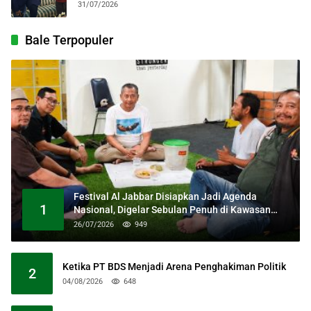
31/07/2026
Bale Terpopuler
Festival Al Jabbar Disiapkan Jadi Agenda
1
Nasional, Digelar Sebulan Penuh di Kawasan
Masjid Raya Al Jabbar
26/07/2026
949
Ketika PT BDS Menjadi Arena Penghakiman Politik
2
04/08/2026
648