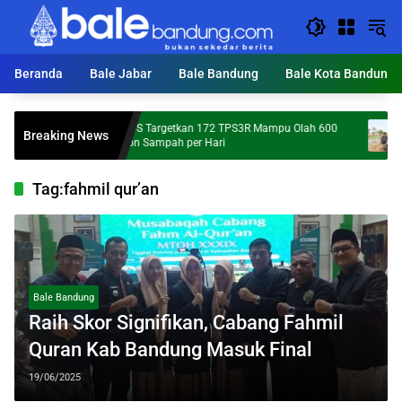
Langsung
ke
konten
Beranda
Bale Jabar
Bale Bandung
Bale Kota Bandung
KDS Targetkan 172 TPS3R Mampu Olah 600
Mumpu
Breaking News
Ton Sampah per Hari
Percep
Tag:
fahmil qur’an
Bale Bandung
Raih Skor Signifikan, Cabang Fahmil
Quran Kab Bandung Masuk Final
19/06/2025