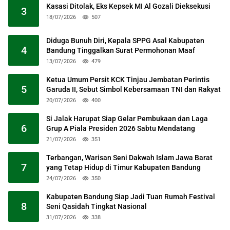
Kasasi Ditolak, Eks Kepsek MI Al Gozali Dieksekusi
3
18/07/2026
507
Diduga Bunuh Diri, Kepala SPPG Asal Kabupaten
4
Bandung Tinggalkan Surat Permohonan Maaf
13/07/2026
479
Ketua Umum Persit KCK Tinjau Jembatan Perintis
5
Garuda II, Sebut Simbol Kebersamaan TNI dan Rakyat
20/07/2026
400
Si Jalak Harupat Siap Gelar Pembukaan dan Laga
6
Grup A Piala Presiden 2026 Sabtu Mendatang
21/07/2026
351
Terbangan, Warisan Seni Dakwah Islam Jawa Barat
7
yang Tetap Hidup di Timur Kabupaten Bandung
24/07/2026
350
Kabupaten Bandung Siap Jadi Tuan Rumah Festival
8
Seni Qasidah Tingkat Nasional
31/07/2026
338