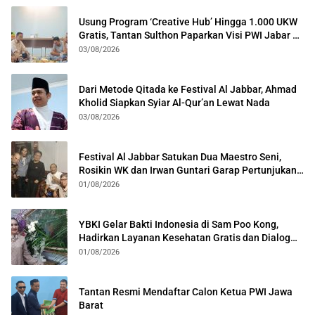
Usung Program ‘Creative Hub’ Hingga 1.000 UKW
Gratis, Tantan Sulthon Paparkan Visi PWI Jabar di
Kota Bogor
03/08/2026
Dari Metode Qitada ke Festival Al Jabbar, Ahmad
Kholid Siapkan Syiar Al-Qur’an Lewat Nada
03/08/2026
Festival Al Jabbar Satukan Dua Maestro Seni,
Rosikin WK dan Irwan Guntari Garap Pertunjukan
Kolosal
01/08/2026
YBKI Gelar Bakti Indonesia di Sam Poo Kong,
Hadirkan Layanan Kesehatan Gratis dan Dialog
Kebangsaan
01/08/2026
Tantan Resmi Mendaftar Calon Ketua PWI Jawa
Barat