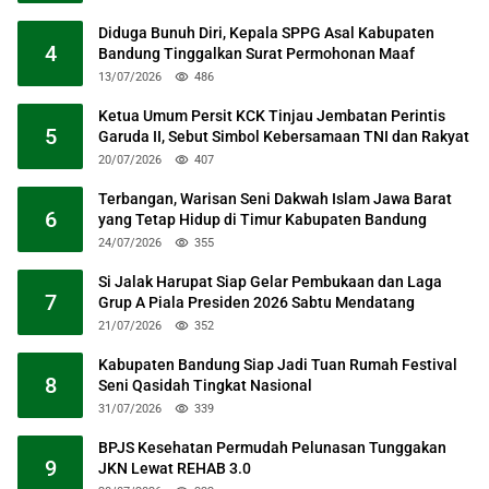
Diduga Bunuh Diri, Kepala SPPG Asal Kabupaten
4
Bandung Tinggalkan Surat Permohonan Maaf
13/07/2026
486
Ketua Umum Persit KCK Tinjau Jembatan Perintis
5
Garuda II, Sebut Simbol Kebersamaan TNI dan Rakyat
20/07/2026
407
Terbangan, Warisan Seni Dakwah Islam Jawa Barat
6
yang Tetap Hidup di Timur Kabupaten Bandung
24/07/2026
355
Si Jalak Harupat Siap Gelar Pembukaan dan Laga
7
Grup A Piala Presiden 2026 Sabtu Mendatang
21/07/2026
352
Kabupaten Bandung Siap Jadi Tuan Rumah Festival
8
Seni Qasidah Tingkat Nasional
31/07/2026
339
BPJS Kesehatan Permudah Pelunasan Tunggakan
9
JKN Lewat REHAB 3.0