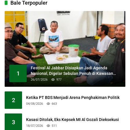
Bale Terpopuler
Festival Al Jabbar Disiapkan Jadi Agenda
1
Nasional, Digelar Sebulan Penuh di Kawasan
Masjid Raya Al Jabbar
26/07/2026
977
Ketika PT BDS Menjadi Arena Penghakiman Politik
2
04/08/2026
663
Kasasi Ditolak, Eks Kepsek MI Al Gozali Dieksekusi
3
18/07/2026
511