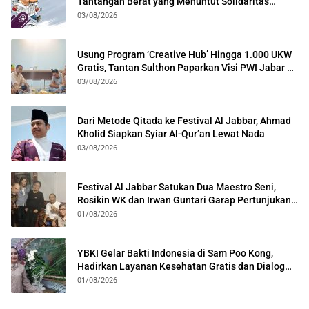
Tantangan Berat yang Menuntut Solidaritas
Lintas Generasi
03/08/2026
Usung Program ‘Creative Hub’ Hingga 1.000 UKW
Gratis, Tantan Sulthon Paparkan Visi PWI Jabar di
Kota Bogor
03/08/2026
Dari Metode Qitada ke Festival Al Jabbar, Ahmad
Kholid Siapkan Syiar Al-Qur’an Lewat Nada
03/08/2026
Festival Al Jabbar Satukan Dua Maestro Seni,
Rosikin WK dan Irwan Guntari Garap Pertunjukan
Kolosal
01/08/2026
YBKI Gelar Bakti Indonesia di Sam Poo Kong,
Hadirkan Layanan Kesehatan Gratis dan Dialog
Kebangsaan
01/08/2026