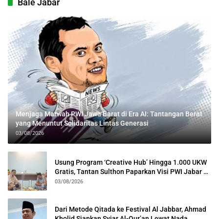
Bale Jabar
Menjaga Marwah PWI Jawa Barat di Era AI: Tantangan Berat
yang Menuntut Solidaritas Lintas Generasi
03/08/2026
Usung Program ‘Creative Hub’ Hingga 1.000 UKW
Gratis, Tantan Sulthon Paparkan Visi PWI Jabar di
Kota Bogor
03/08/2026
Dari Metode Qitada ke Festival Al Jabbar, Ahmad
Kholid Siapkan Syiar Al-Qur’an Lewat Nada