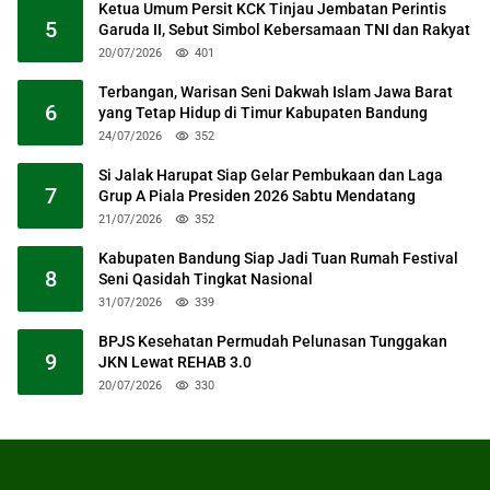
Ketua Umum Persit KCK Tinjau Jembatan Perintis
5
Garuda II, Sebut Simbol Kebersamaan TNI dan Rakyat
20/07/2026
401
Terbangan, Warisan Seni Dakwah Islam Jawa Barat
6
yang Tetap Hidup di Timur Kabupaten Bandung
24/07/2026
352
Si Jalak Harupat Siap Gelar Pembukaan dan Laga
7
Grup A Piala Presiden 2026 Sabtu Mendatang
21/07/2026
352
Kabupaten Bandung Siap Jadi Tuan Rumah Festival
8
Seni Qasidah Tingkat Nasional
31/07/2026
339
BPJS Kesehatan Permudah Pelunasan Tunggakan
9
JKN Lewat REHAB 3.0
20/07/2026
330