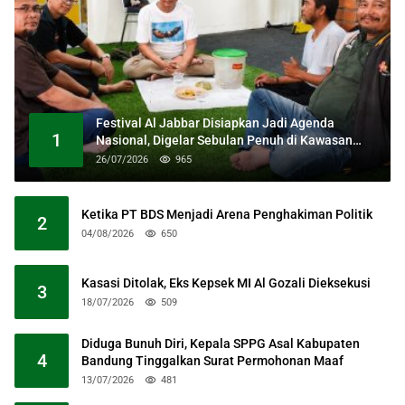
Festival Al Jabbar Disiapkan Jadi Agenda
1
Nasional, Digelar Sebulan Penuh di Kawasan
Masjid Raya Al Jabbar
26/07/2026
965
Ketika PT BDS Menjadi Arena Penghakiman Politik
2
04/08/2026
650
Kasasi Ditolak, Eks Kepsek MI Al Gozali Dieksekusi
3
18/07/2026
509
Diduga Bunuh Diri, Kepala SPPG Asal Kabupaten
4
Bandung Tinggalkan Surat Permohonan Maaf
13/07/2026
481