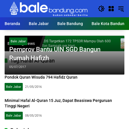
Langsung
ke
konten
Beranda
Bale Jabar
Bale Bandung
Bale Kota Bandung
KDS Targetkan 172 TPS3R Mampu Olah 600
Mu
Bale Jabar
Breaking News
oga
Ton Sampah per Hari
Pe
Pemprov Bantu UIN SGD Bangun
lui
Rumah Hafizh
Tag:
Hafal Al-Quran
05/07/2017
Pondok Quran Wisuda 794 Hafidz Quran
Bale Jabar
21/05/2016
Minimal Hafal Al-Quran 15 Juz, Dapat Beasiswa Perguruan
Tinggi Negeri
Bale Jabar
08/05/2016