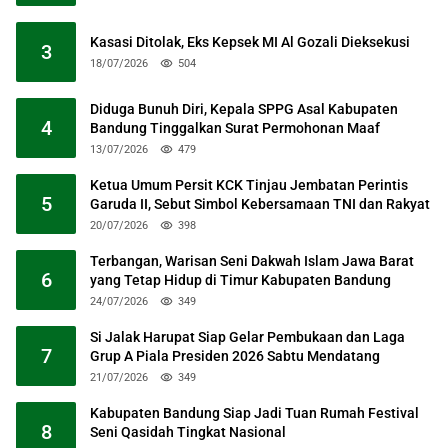
Kasasi Ditolak, Eks Kepsek MI Al Gozali Dieksekusi
3
18/07/2026
504
Diduga Bunuh Diri, Kepala SPPG Asal Kabupaten
4
Bandung Tinggalkan Surat Permohonan Maaf
13/07/2026
479
Ketua Umum Persit KCK Tinjau Jembatan Perintis
5
Garuda II, Sebut Simbol Kebersamaan TNI dan Rakyat
20/07/2026
398
Terbangan, Warisan Seni Dakwah Islam Jawa Barat
6
yang Tetap Hidup di Timur Kabupaten Bandung
24/07/2026
349
Si Jalak Harupat Siap Gelar Pembukaan dan Laga
7
Grup A Piala Presiden 2026 Sabtu Mendatang
21/07/2026
349
Kabupaten Bandung Siap Jadi Tuan Rumah Festival
8
Seni Qasidah Tingkat Nasional