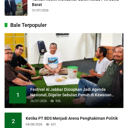
Barat
31/07/2026
Bale Terpopuler
Festival Al Jabbar Disiapkan Jadi Agenda
1
Nasional, Digelar Sebulan Penuh di Kawasan
Masjid Raya Al Jabbar
26/07/2026
936
Ketika PT BDS Menjadi Arena Penghakiman Politik
2
04/08/2026
631