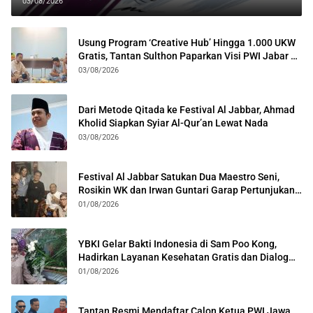
03/08/2026
Usung Program ‘Creative Hub’ Hingga 1.000 UKW
Gratis, Tantan Sulthon Paparkan Visi PWI Jabar di
Kota Bogor
03/08/2026
Dari Metode Qitada ke Festival Al Jabbar, Ahmad
Kholid Siapkan Syiar Al-Qur’an Lewat Nada
03/08/2026
Festival Al Jabbar Satukan Dua Maestro Seni,
Rosikin WK dan Irwan Guntari Garap Pertunjukan
Kolosal
01/08/2026
YBKI Gelar Bakti Indonesia di Sam Poo Kong,
Hadirkan Layanan Kesehatan Gratis dan Dialog
Kebangsaan
01/08/2026
Tantan Resmi Mendaftar Calon Ketua PWI Jawa