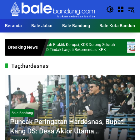
Langsung
ke
konten
Beranda
Bale Jabar
Bale Bandung
Bale Kota Bandung
Cegah Praktik Korupsi, KDS Dorong Seluruh
Investo
Breaking News
ia
OPD Tindak Lanjuti Rekomendasi KPK
Sebut K
Tag:
hardesnas
Bale Bandung
Puncak Peringatan Hardesnas, Bupati
Kang DS: Desa Aktor Utama