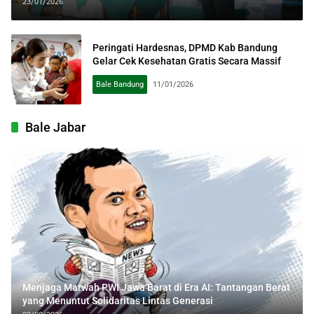
Pembangunan
23/01/2026
Peringati Hardesnas, DPMD Kab Bandung
Gelar Cek Kesehatan Gratis Secara Massif
Bale Bandung
11/01/2026
Bale Jabar
Menjaga Marwah PWI Jawa Barat di Era AI: Tantangan Berat
yang Menuntut Solidaritas Lintas Generasi