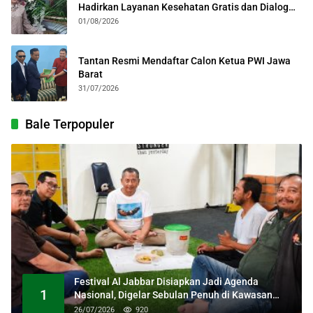
Hadirkan Layanan Kesehatan Gratis dan Dialog
Kebangsaan
01/08/2026
Tantan Resmi Mendaftar Calon Ketua PWI Jawa
Barat
31/07/2026
Bale Terpopuler
Festival Al Jabbar Disiapkan Jadi Agenda
1
Nasional, Digelar Sebulan Penuh di Kawasan
Masjid Raya Al Jabbar
26/07/2026
920