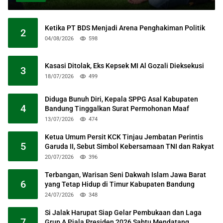
Ketika PT BDS Menjadi Arena Penghakiman Politik
2
04/08/2026
598
Kasasi Ditolak, Eks Kepsek MI Al Gozali Dieksekusi
3
18/07/2026
499
Diduga Bunuh Diri, Kepala SPPG Asal Kabupaten
4
Bandung Tinggalkan Surat Permohonan Maaf
13/07/2026
474
Ketua Umum Persit KCK Tinjau Jembatan Perintis
5
Garuda II, Sebut Simbol Kebersamaan TNI dan Rakyat
20/07/2026
396
Terbangan, Warisan Seni Dakwah Islam Jawa Barat
6
yang Tetap Hidup di Timur Kabupaten Bandung
24/07/2026
348
Si Jalak Harupat Siap Gelar Pembukaan dan Laga
7
Grup A Piala Presiden 2026 Sabtu Mendatang