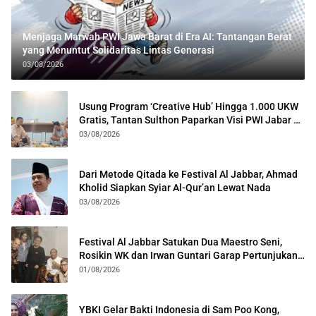
Menjaga Marwah PWI Jawa Barat di Era AI: Tantangan Berat
yang Menuntut Solidaritas Lintas Generasi
03/08/2026
Usung Program ‘Creative Hub’ Hingga 1.000 UKW
Gratis, Tantan Sulthon Paparkan Visi PWI Jabar di
Kota Bogor
03/08/2026
Dari Metode Qitada ke Festival Al Jabbar, Ahmad
Kholid Siapkan Syiar Al-Qur’an Lewat Nada
03/08/2026
Festival Al Jabbar Satukan Dua Maestro Seni,
Rosikin WK dan Irwan Guntari Garap Pertunjukan
Kolosal
01/08/2026
YBKI Gelar Bakti Indonesia di Sam Poo Kong,