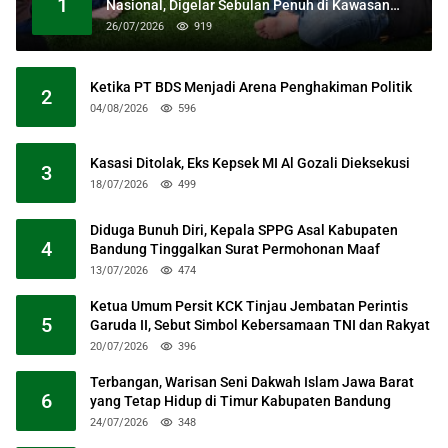
1
Nasional, Digelar Sebulan Penuh di Kawasan
Masjid Raya Al Jabbar
26/07/2026
919
Ketika PT BDS Menjadi Arena Penghakiman Politik
2
04/08/2026
596
Kasasi Ditolak, Eks Kepsek MI Al Gozali Dieksekusi
3
18/07/2026
499
Diduga Bunuh Diri, Kepala SPPG Asal Kabupaten
4
Bandung Tinggalkan Surat Permohonan Maaf
13/07/2026
474
Ketua Umum Persit KCK Tinjau Jembatan Perintis
5
Garuda II, Sebut Simbol Kebersamaan TNI dan Rakyat
20/07/2026
396
Terbangan, Warisan Seni Dakwah Islam Jawa Barat
6
yang Tetap Hidup di Timur Kabupaten Bandung
24/07/2026
348