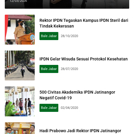
Pengembangan Kampus Praja
12/03/2026
Rektor IPDN Tegaskan Kampus IPDN Steril dari
Tindak Kekerasan
Bale Jabar
28/10/2020
IPDN Gelar Wisuda Sesuai Protokol Kesehatan
Bale Jabar
28/07/2020
500 Civitas Akademika IPDN Jatinangor
Negatif Covid-19
Bale Jabar
02/04/2020
Hadi Prabowo Jadi Rektor IPDN Jatinangor