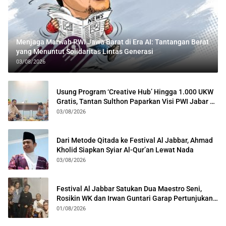
Menjaga Marwah PWI Jawa Barat di Era AI: Tantangan Berat
yang Menuntut Solidaritas Lintas Generasi
03/08/2026
Usung Program ‘Creative Hub’ Hingga 1.000 UKW
Gratis, Tantan Sulthon Paparkan Visi PWI Jabar di
Kota Bogor
03/08/2026
Dari Metode Qitada ke Festival Al Jabbar, Ahmad
Kholid Siapkan Syiar Al-Qur’an Lewat Nada
03/08/2026
Festival Al Jabbar Satukan Dua Maestro Seni,
Rosikin WK dan Irwan Guntari Garap Pertunjukan
Kolosal
01/08/2026