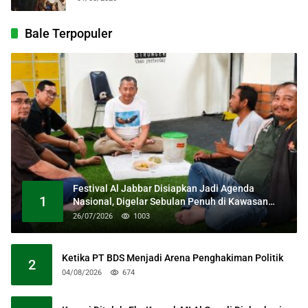
Bale Terpopuler
Festival Al Jabbar Disiapkan Jadi Agenda
1
Nasional, Digelar Sebulan Penuh di Kawasan
Masjid Raya Al Jabbar
26/07/2026
1003
Ketika PT BDS Menjadi Arena Penghakiman Politik
2
04/08/2026
674