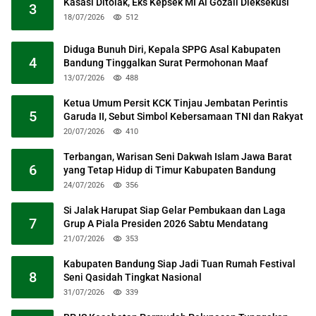
Kasasi Ditolak, Eks Kepsek MI Al Gozali Dieksekusi
3
18/07/2026
512
Diduga Bunuh Diri, Kepala SPPG Asal Kabupaten
4
Bandung Tinggalkan Surat Permohonan Maaf
13/07/2026
488
Ketua Umum Persit KCK Tinjau Jembatan Perintis
5
Garuda II, Sebut Simbol Kebersamaan TNI dan Rakyat
20/07/2026
410
Terbangan, Warisan Seni Dakwah Islam Jawa Barat
6
yang Tetap Hidup di Timur Kabupaten Bandung
24/07/2026
356
Si Jalak Harupat Siap Gelar Pembukaan dan Laga
7
Grup A Piala Presiden 2026 Sabtu Mendatang
21/07/2026
353
Kabupaten Bandung Siap Jadi Tuan Rumah Festival
8
Seni Qasidah Tingkat Nasional
31/07/2026
339