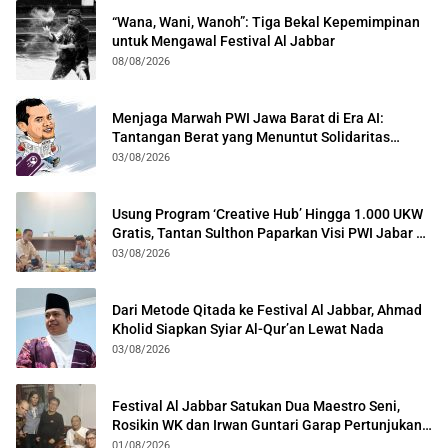
“Wana, Wani, Wanoh”: Tiga Bekal Kepemimpinan
untuk Mengawal Festival Al Jabbar
08/08/2026
Menjaga Marwah PWI Jawa Barat di Era AI:
Tantangan Berat yang Menuntut Solidaritas
Lintas Generasi
03/08/2026
Usung Program ‘Creative Hub’ Hingga 1.000 UKW
Gratis, Tantan Sulthon Paparkan Visi PWI Jabar di
Kota Bogor
03/08/2026
Dari Metode Qitada ke Festival Al Jabbar, Ahmad
Kholid Siapkan Syiar Al-Qur’an Lewat Nada
03/08/2026
Festival Al Jabbar Satukan Dua Maestro Seni,
Rosikin WK dan Irwan Guntari Garap Pertunjukan
Kolosal
01/08/2026