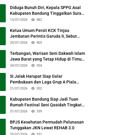
Diduga Bunuh Diri, Kepala SPPG Asal
Kabupaten Bandung Tinggalkan Surat
Permohonan Maaf
13/07/2026
482
Ketua Umum Persit KCK Tinjau
Jembatan Perintis Garuda II, Sebut
Simbol Kebersamaan TNI dan Rakyat
20/07/2026
403
Terbangan, Warisan Seni Dakwah Islam
Jawa Barat yang Tetap Hidup di Timur
Kabupaten Bandung
24/07/2026
354
Si Jalak Harupat Siap Gelar
Pembukaan dan Laga Grup A Piala
Presiden 2026 Sabtu Mendatang
21/07/2026
352
Kabupaten Bandung Siap Jadi Tuan
Rumah Festival Seni Qasidah Tingkat
Nasional
31/07/2026
339
BPJS Kesehatan Permudah Pelunasan
Tunggakan JKN Lewat REHAB 3.0
20/07/2026
331