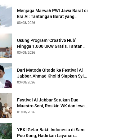
Menjaga Marwah PWI Jawa Barat di
Era AI: Tantangan Berat yang
Menuntut Solidaritas Lintas
03/08/2026
Generasi
Usung Program ‘Creative Hub’
Hingga 1.000 UKW Gratis, Tantan
Sulthon Paparkan Visi PWI Jabar di
03/08/2026
Kota Bogor
Dari Metode Qitada ke Festival Al
Jabbar, Ahmad Kholid Siapkan Syiar
Al-Qur’an Lewat Nada
03/08/2026
Festival Al Jabbar Satukan Dua
Maestro Seni, Rosikin WK dan Irwan
Guntari Garap Pertunjukan Kolosal
01/08/2026
YBKI Gelar Bakti Indonesia di Sam
Poo Kong, Hadirkan Layanan