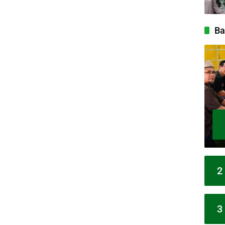
Ba
2
3