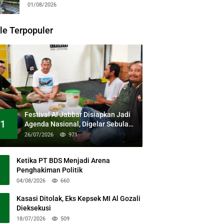
Kesehatan Gratis dan Dialog
01/08/2026
Kebangsaan
le Terpopuler
Festival Al Jabbar Disiapkan Jadi
1
Agenda Nasional, Digelar Sebulan
Penuh di Kawasan Masjid Raya Al
26/07/2026
971
Jabbar
Ketika PT BDS Menjadi Arena
Penghakiman Politik
04/08/2026
660
Kasasi Ditolak, Eks Kepsek MI Al Gozali
Dieksekusi
18/07/2026
509