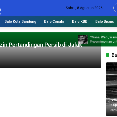
Sabtu, 8 Agustus 2026
Bale Kota Bandung
Bale Cimahi
Bale KBB
Bale Bisnis
“Wana, Wani, Wanoh”: Tig
Kepemimpinan untuk Meng
zin Pertandingan Persib di Jalak
Jabbar
Ba
“Wa
Kep
Jab
08/0