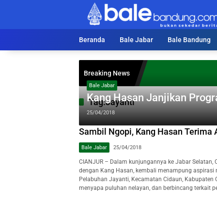
Langsung
ke
konten
Beranda
Bale Jabar
Bale Bandung
Breaking News
Bale Jabar
Kang Hasan Janjikan Progr
Tag:
Jayanti
25/04/2018
Sambil Ngopi, Kang Hasan Terima 
Bale Jabar
25/04/2018
CIANJUR – Dalam kunjungannya ke Jabar Selatan, C
dengan Kang Hasan, kembali menampung aspirasi mas
Pelabuhan Jayanti, Kecamatan Cidaun, Kabupaten Ci
menyapa puluhan nelayan, dan berbincang terkait p