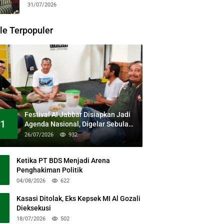
31/07/2026
le Terpopuler
Festival Al Jabbar Disiapkan Jadi
1
Agenda Nasional, Digelar Sebulan
Penuh di Kawasan Masjid Raya Al
26/07/2026
932
Jabbar
Ketika PT BDS Menjadi Arena
Penghakiman Politik
04/08/2026
622
Kasasi Ditolak, Eks Kepsek MI Al Gozali
Dieksekusi
18/07/2026
502