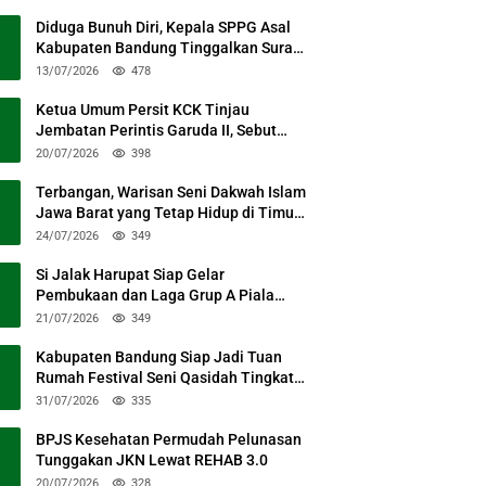
Diduga Bunuh Diri, Kepala SPPG Asal
Kabupaten Bandung Tinggalkan Surat
Permohonan Maaf
13/07/2026
478
Ketua Umum Persit KCK Tinjau
Jembatan Perintis Garuda II, Sebut
Simbol Kebersamaan TNI dan Rakyat
20/07/2026
398
Terbangan, Warisan Seni Dakwah Islam
Jawa Barat yang Tetap Hidup di Timur
Kabupaten Bandung
24/07/2026
349
Si Jalak Harupat Siap Gelar
Pembukaan dan Laga Grup A Piala
Presiden 2026 Sabtu Mendatang
21/07/2026
349
Kabupaten Bandung Siap Jadi Tuan
Rumah Festival Seni Qasidah Tingkat
Nasional
31/07/2026
335
BPJS Kesehatan Permudah Pelunasan
Tunggakan JKN Lewat REHAB 3.0
20/07/2026
328