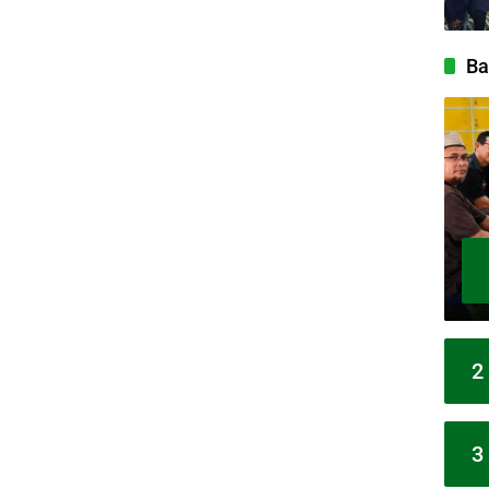
Ba
2
3