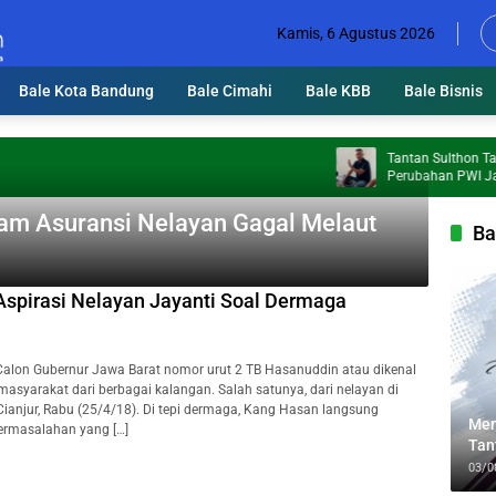
Kamis, 6 Agustus 2026
Bale Kota Bandung
Bale Cimahi
Bale KBB
Bale Bisnis
Tantan Sulthon Tawarka
Perubahan PWI Jabar, W
Jadi Prioritas
am Asuransi Nelayan Gagal Melaut
Ba
Aspirasi Nelayan Jayanti Soal Dermaga
alon Gubernur Jawa Barat nomor urut 2 TB Hasanuddin atau dikenal
yarakat dari berbagai kalangan. Salah satunya, dari nelayan di
anjur, Rabu (25/4/18). Di tepi dermaga, Kang Hasan langsung
Men
ermasalahan yang […]
Tan
Lin
03/0