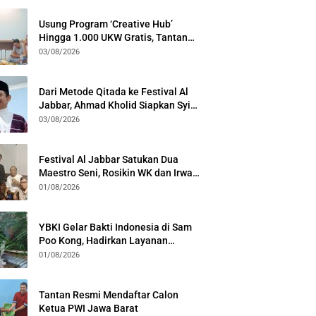
Usung Program ‘Creative Hub’
Hingga 1.000 UKW Gratis, Tantan
Sulthon Paparkan Visi PWI Jabar di
03/08/2026
Kota Bogor
Dari Metode Qitada ke Festival Al
Jabbar, Ahmad Kholid Siapkan Syiar
Al-Qur’an Lewat Nada
03/08/2026
Festival Al Jabbar Satukan Dua
Maestro Seni, Rosikin WK dan Irwan
Guntari Garap Pertunjukan Kolosal
01/08/2026
YBKI Gelar Bakti Indonesia di Sam
Poo Kong, Hadirkan Layanan
Kesehatan Gratis dan Dialog
01/08/2026
Kebangsaan
Tantan Resmi Mendaftar Calon
Ketua PWI Jawa Barat