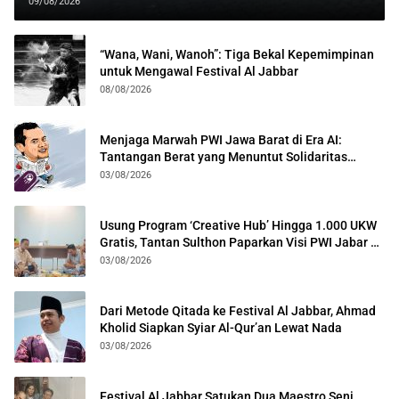
09/08/2026
“Wana, Wani, Wanoh”: Tiga Bekal Kepemimpinan
untuk Mengawal Festival Al Jabbar
08/08/2026
Menjaga Marwah PWI Jawa Barat di Era AI:
Tantangan Berat yang Menuntut Solidaritas
Lintas Generasi
03/08/2026
Usung Program ‘Creative Hub’ Hingga 1.000 UKW
Gratis, Tantan Sulthon Paparkan Visi PWI Jabar di
Kota Bogor
03/08/2026
Dari Metode Qitada ke Festival Al Jabbar, Ahmad
Kholid Siapkan Syiar Al-Qur’an Lewat Nada
03/08/2026
Festival Al Jabbar Satukan Dua Maestro Seni,