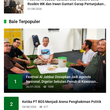
Rosikin WK dan Irwan Guntari Garap Pertunjukan
Kolosal
01/08/2026
Bale Terpopuler
Festival Al Jabbar Disiapkan Jadi Agenda
1
Nasional, Digelar Sebulan Penuh di Kawasan
Masjid Raya Al Jabbar
26/07/2026
1008
Ketika PT BDS Menjadi Arena Penghakiman Politik
2
04/08/2026
677