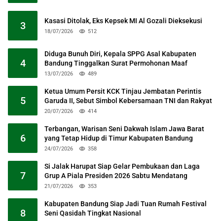
Kasasi Ditolak, Eks Kepsek MI Al Gozali Dieksekusi
3
18/07/2026
512
Diduga Bunuh Diri, Kepala SPPG Asal Kabupaten
4
Bandung Tinggalkan Surat Permohonan Maaf
13/07/2026
489
Ketua Umum Persit KCK Tinjau Jembatan Perintis
5
Garuda II, Sebut Simbol Kebersamaan TNI dan Rakyat
20/07/2026
414
Terbangan, Warisan Seni Dakwah Islam Jawa Barat
6
yang Tetap Hidup di Timur Kabupaten Bandung
24/07/2026
358
Si Jalak Harupat Siap Gelar Pembukaan dan Laga
7
Grup A Piala Presiden 2026 Sabtu Mendatang
21/07/2026
353
Kabupaten Bandung Siap Jadi Tuan Rumah Festival
8
Seni Qasidah Tingkat Nasional