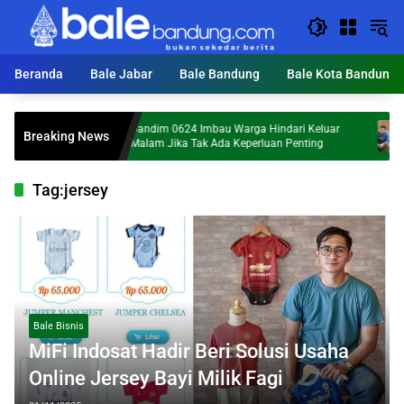
Langsung
ke
konten
Beranda
Bale Jabar
Bale Bandung
Bale Kota Bandung
Dandim 0624 Imbau Warga Hindari Keluar
Hailu
Breaking News
Malam Jika Tak Ada Keperluan Penting
Mara
Tag:
jersey
Bale Bisnis
MiFi Indosat Hadir Beri Solusi Usaha
Online Jersey Bayi Milik Fagi