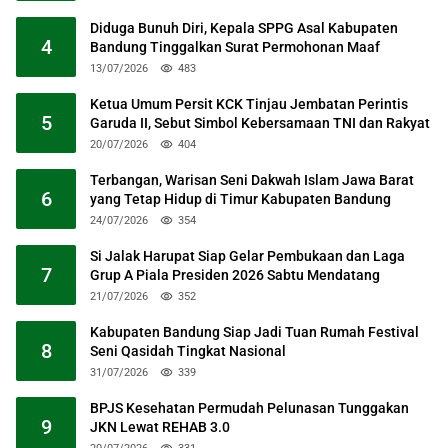
Diduga Bunuh Diri, Kepala SPPG Asal Kabupaten
4
Bandung Tinggalkan Surat Permohonan Maaf
13/07/2026
483
Ketua Umum Persit KCK Tinjau Jembatan Perintis
5
Garuda II, Sebut Simbol Kebersamaan TNI dan Rakyat
20/07/2026
404
Terbangan, Warisan Seni Dakwah Islam Jawa Barat
6
yang Tetap Hidup di Timur Kabupaten Bandung
24/07/2026
354
Si Jalak Harupat Siap Gelar Pembukaan dan Laga
7
Grup A Piala Presiden 2026 Sabtu Mendatang
21/07/2026
352
Kabupaten Bandung Siap Jadi Tuan Rumah Festival
8
Seni Qasidah Tingkat Nasional
31/07/2026
339
BPJS Kesehatan Permudah Pelunasan Tunggakan
9
JKN Lewat REHAB 3.0