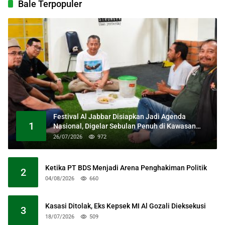
Bale Terpopuler
Festival Al Jabbar Disiapkan Jadi Agenda
1
Nasional, Digelar Sebulan Penuh di Kawasan
Masjid Raya Al Jabbar
26/07/2026
972
Ketika PT BDS Menjadi Arena Penghakiman Politik
2
04/08/2026
660
Kasasi Ditolak, Eks Kepsek MI Al Gozali Dieksekusi
3
18/07/2026
509