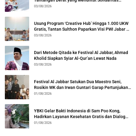
Lintas Generasi
03/08/2026
Usung Program ‘Creative Hub’ Hingga 1.000 UKW
Gratis, Tantan Sulthon Paparkan Visi PWI Jabar di
Kota Bogor
03/08/2026
Dari Metode Qitada ke Festival Al Jabbar, Ahmad
Kholid Siapkan Syiar Al-Qur’an Lewat Nada
03/08/2026
Festival Al Jabbar Satukan Dua Maestro Seni,
Rosikin WK dan Irwan Guntari Garap Pertunjukan
Kolosal
01/08/2026
YBKI Gelar Bakti Indonesia di Sam Poo Kong,
Hadirkan Layanan Kesehatan Gratis dan Dialog
Kebangsaan
01/08/2026