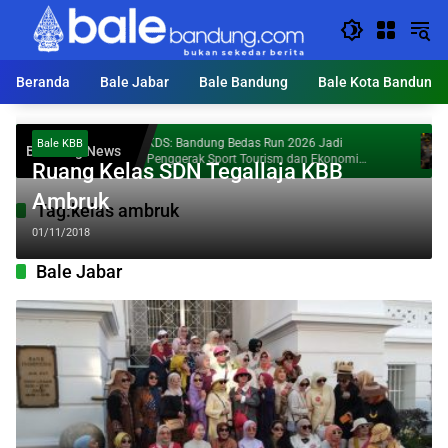
Langsung
ke
konten
Beranda
Bale Jabar
Bale Bandung
Bale Kota Bandung
Bully
KDS: Bandung Bedas Run 2026 Jadi
Dan
Bale KBB
Breaking News
Penggerak Sport Tourism dan Ekonomi
Mal
Ruang Kelas SDN Tegallaja KBB
Kabupaten Bandung
Ambruk
Tag:
kelas ambruk
01/11/2018
Bale Jabar