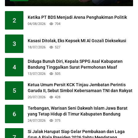
Ketika PT BDS Menjadi Arena Penghakiman Politik
2
04/08/2026
704
Kasasi Ditolak, Eks Kepsek MI Al Gozali Dieksekusi
3
18/07/2026
527
Diduga Bunuh Diri, Kepala SPPG Asal Kabupaten
4
Bandung Tinggalkan Surat Permohonan Maaf
13/07/2026
505
Ketua Umum Persit KCK Tinjau Jembatan Perintis
5
Garuda II, Sebut Simbol Kebersamaan TNI dan Rakyat
20/07/2026
428
Terbangan, Warisan Seni Dakwah Islam Jawa Barat
6
yang Tetap Hidup di Timur Kabupaten Bandung
24/07/2026
375
Si Jalak Harupat Siap Gelar Pembukaan dan Laga
7
Grup A Piala Presiden 2026 Sabtu Mendatang