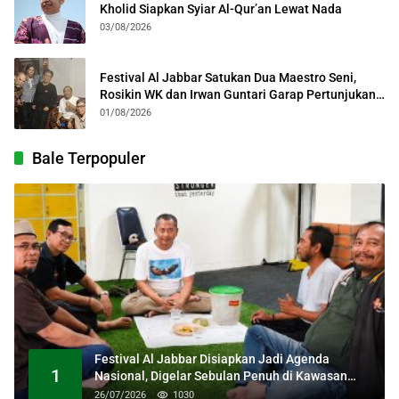
Kholid Siapkan Syiar Al-Qur’an Lewat Nada
03/08/2026
Festival Al Jabbar Satukan Dua Maestro Seni,
Rosikin WK dan Irwan Guntari Garap Pertunjukan
Kolosal
01/08/2026
Bale Terpopuler
Festival Al Jabbar Disiapkan Jadi Agenda
1
Nasional, Digelar Sebulan Penuh di Kawasan
Masjid Raya Al Jabbar
26/07/2026
1030