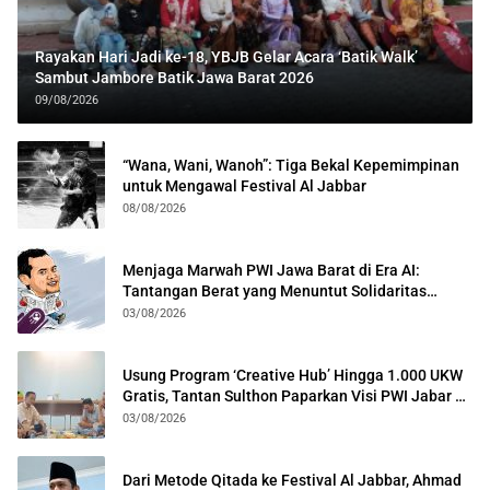
Rayakan Hari Jadi ke-18, YBJB Gelar Acara ‘Batik Walk’
Sambut Jambore Batik Jawa Barat 2026
09/08/2026
“Wana, Wani, Wanoh”: Tiga Bekal Kepemimpinan
untuk Mengawal Festival Al Jabbar
08/08/2026
Menjaga Marwah PWI Jawa Barat di Era AI:
Tantangan Berat yang Menuntut Solidaritas
Lintas Generasi
03/08/2026
Usung Program ‘Creative Hub’ Hingga 1.000 UKW
Gratis, Tantan Sulthon Paparkan Visi PWI Jabar di
Kota Bogor
03/08/2026
Dari Metode Qitada ke Festival Al Jabbar, Ahmad