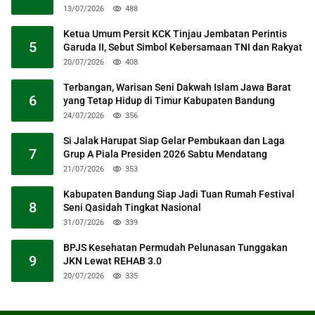
13/07/2026
488
Ketua Umum Persit KCK Tinjau Jembatan Perintis
5
Garuda II, Sebut Simbol Kebersamaan TNI dan Rakyat
20/07/2026
408
Terbangan, Warisan Seni Dakwah Islam Jawa Barat
6
yang Tetap Hidup di Timur Kabupaten Bandung
24/07/2026
356
Si Jalak Harupat Siap Gelar Pembukaan dan Laga
7
Grup A Piala Presiden 2026 Sabtu Mendatang
21/07/2026
353
Kabupaten Bandung Siap Jadi Tuan Rumah Festival
8
Seni Qasidah Tingkat Nasional
31/07/2026
339
BPJS Kesehatan Permudah Pelunasan Tunggakan
9
JKN Lewat REHAB 3.0
20/07/2026
335