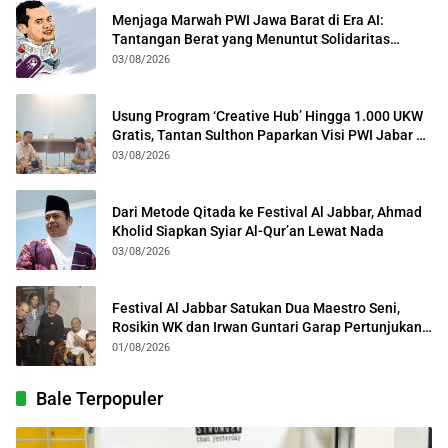
Menjaga Marwah PWI Jawa Barat di Era AI:
Tantangan Berat yang Menuntut Solidaritas
Lintas Generasi
03/08/2026
Usung Program ‘Creative Hub’ Hingga 1.000 UKW
Gratis, Tantan Sulthon Paparkan Visi PWI Jabar di
Kota Bogor
03/08/2026
Dari Metode Qitada ke Festival Al Jabbar, Ahmad
Kholid Siapkan Syiar Al-Qur’an Lewat Nada
03/08/2026
Festival Al Jabbar Satukan Dua Maestro Seni,
Rosikin WK dan Irwan Guntari Garap Pertunjukan
Kolosal
01/08/2026
Bale Terpopuler