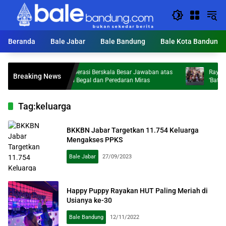
Langsung
ke
konten
Beranda
Bale Jabar
Bale Bandung
Bale Kota Bandung
Hailuki: Operasi Berskala Besar Jawaban atas
Rayakan Hari J
Breaking News
Maraknya Begal dan Peredaran Miras
‘Batik Walk’ S
2026
Tag:
keluarga
BKKBN Jabar Targetkan 11.754 Keluarga
Mengakses PPKS
Bale Jabar
27/09/2023
Happy Puppy Rayakan HUT Paling Meriah di
Usianya ke-30
Bale Bandung
12/11/2022