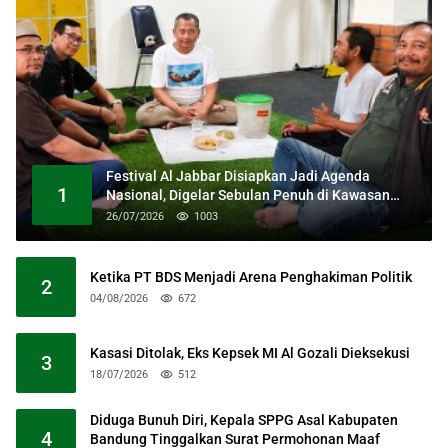
Festival Al Jabbar Disiapkan Jadi Agenda
1
Nasional, Digelar Sebulan Penuh di Kawasan
Masjid Raya Al Jabbar
26/07/2026
1003
Ketika PT BDS Menjadi Arena Penghakiman Politik
2
04/08/2026
672
Kasasi Ditolak, Eks Kepsek MI Al Gozali Dieksekusi
3
18/07/2026
512
Diduga Bunuh Diri, Kepala SPPG Asal Kabupaten
4
Bandung Tinggalkan Surat Permohonan Maaf