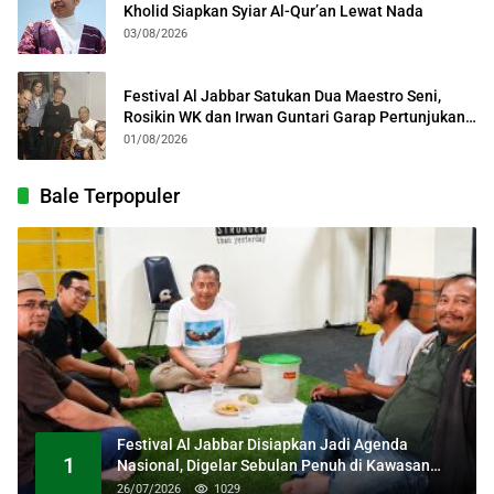
Kholid Siapkan Syiar Al-Qur’an Lewat Nada
03/08/2026
Festival Al Jabbar Satukan Dua Maestro Seni,
Rosikin WK dan Irwan Guntari Garap Pertunjukan
Kolosal
01/08/2026
Bale Terpopuler
Festival Al Jabbar Disiapkan Jadi Agenda
1
Nasional, Digelar Sebulan Penuh di Kawasan
Masjid Raya Al Jabbar
26/07/2026
1029