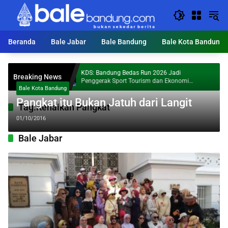
Langsung
ke
konten
Beranda
Bale Jabar
Bale Bandung
Bale Kota Bandung
ga Bully
KDS: Bandung Bedas Run 2026 Jadi
Breaking News
Penggerak Sport Tourism dan Ekonomi
Bale Kota Bandung
Kabupaten Bandung
Pangkat itu Bukan Jatuh dari Langit
Tag:
Kenaikan Pangkat
01/10/2016
Bale Jabar