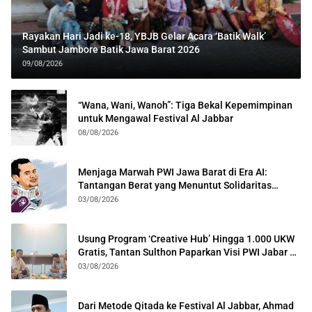
Rayakan Hari Jadi ke-18, YBJB Gelar Acara ‘Batik Walk’
Sambut Jambore Batik Jawa Barat 2026
09/08/2026
“Wana, Wani, Wanoh”: Tiga Bekal Kepemimpinan
untuk Mengawal Festival Al Jabbar
08/08/2026
Menjaga Marwah PWI Jawa Barat di Era AI:
Tantangan Berat yang Menuntut Solidaritas
Lintas Generasi
03/08/2026
Usung Program ‘Creative Hub’ Hingga 1.000 UKW
Gratis, Tantan Sulthon Paparkan Visi PWI Jabar di
Kota Bogor
03/08/2026
Dari Metode Qitada ke Festival Al Jabbar, Ahmad