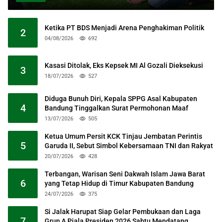
Ketika PT BDS Menjadi Arena Penghakiman Politik
2
04/08/2026
692
Kasasi Ditolak, Eks Kepsek MI Al Gozali Dieksekusi
3
18/07/2026
527
Diduga Bunuh Diri, Kepala SPPG Asal Kabupaten
4
Bandung Tinggalkan Surat Permohonan Maaf
13/07/2026
505
Ketua Umum Persit KCK Tinjau Jembatan Perintis
5
Garuda II, Sebut Simbol Kebersamaan TNI dan Rakyat
20/07/2026
428
Terbangan, Warisan Seni Dakwah Islam Jawa Barat
6
yang Tetap Hidup di Timur Kabupaten Bandung
24/07/2026
375
Si Jalak Harupat Siap Gelar Pembukaan dan Laga
7
Grup A Piala Presiden 2026 Sabtu Mendatang