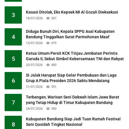
Kasasi Ditolak, Eks Kepsek MI Al Gozali Dieksekusi
3
18/07/2026
507
Diduga Bunuh Diri, Kepala SPPG Asal Kabupaten
4
Bandung Tinggalkan Surat Permohonan Maaf
13/07/2026
479
Ketua Umum Persit KCK Tinjau Jembatan Perintis
5
Garuda II, Sebut Simbol Kebersamaan TNI dan Rakyat
20/07/2026
400
Si Jalak Harupat Siap Gelar Pembukaan dan Laga
6
Grup A Piala Presiden 2026 Sabtu Mendatang
21/07/2026
351
Terbangan, Warisan Seni Dakwah Islam Jawa Barat
7
yang Tetap Hidup di Timur Kabupaten Bandung
24/07/2026
350
Kabupaten Bandung Siap Jadi Tuan Rumah Festival
8
Seni Qasidah Tingkat Nasional