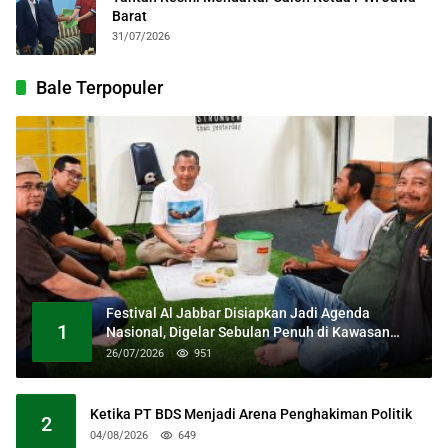
Barat
31/07/2026
Bale Terpopuler
Festival Al Jabbar Disiapkan Jadi Agenda
1
Nasional, Digelar Sebulan Penuh di Kawasan
Masjid Raya Al Jabbar
26/07/2026
951
Ketika PT BDS Menjadi Arena Penghakiman Politik
2
04/08/2026
649