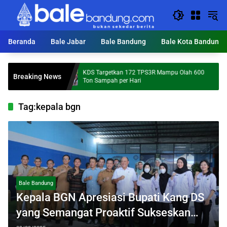
Langsung
ke
konten
Beranda
Bale Jabar
Bale Bandung
Bale Kota Bandung
I
KDS Targetkan 172 TPS3R Mampu Olah 600
M
Breaking News
roga
Ton Sampah per Hari
P
alui
Tag:
kepala bgn
Bale Bandung
Kepala BGN Apresiasi Bupati Kang DS
yang Semangat Proaktif Sukseskan