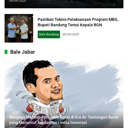
Program MBG
09/09/2025
Pastikan Teknis Pelaksanaan Program MBG,
Bupati Bandung Temui Kepala BGN
Bale Bandung
05/03/2025
Bale Jabar
Menjaga Marwah PWI Jawa Barat di Era AI: Tantangan Berat
yang Menuntut Solidaritas Lintas Generasi