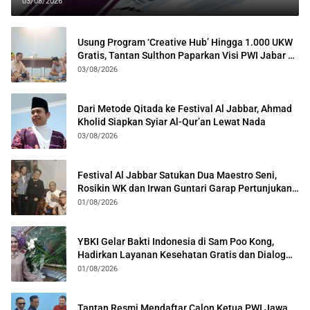
03/08/2026
Usung Program ‘Creative Hub’ Hingga 1.000 UKW
Gratis, Tantan Sulthon Paparkan Visi PWI Jabar di
Kota Bogor
03/08/2026
Dari Metode Qitada ke Festival Al Jabbar, Ahmad
Kholid Siapkan Syiar Al-Qur’an Lewat Nada
03/08/2026
Festival Al Jabbar Satukan Dua Maestro Seni,
Rosikin WK dan Irwan Guntari Garap Pertunjukan
Kolosal
01/08/2026
YBKI Gelar Bakti Indonesia di Sam Poo Kong,
Hadirkan Layanan Kesehatan Gratis dan Dialog
Kebangsaan
01/08/2026
Tantan Resmi Mendaftar Calon Ketua PWI Jawa