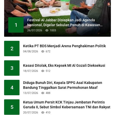
Festival Al Jabbar Disiapkan Jadi Agenda
1
Nasional, Digelar Sebulan Penuh di Kawasan
Masjid Raya Al Jabbar
26/07/2026
1003
Ketika PT BDS Menjadi Arena Penghakiman Politik
2
04/08/2026
672
Kasasi Ditolak, Eks Kepsek MI Al Gozali Dieksekusi
3
18/07/2026
512
Diduga Bunuh Diri, Kepala SPPG Asal Kabupaten
4
Bandung Tinggalkan Surat Permohonan Maaf
13/07/2026
488
Ketua Umum Persit KCK Tinjau Jembatan Perintis
5
Garuda II, Sebut Simbol Kebersamaan TNI dan Rakyat
20/07/2026
410