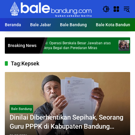
Langsung
ke
konten
Beranda
Bale Jabar
Bale Bandung
Bale Kota Bandung
Hailuki: Operasi Berskala Besar Jawaban atas
Rayakan Ha
Breaking News
Maraknya Begal dan Peredaran Miras
‘Batik Wal
2026
Tag:
Kepsek
Bale Bandung
Dinilai Diberhentikan Sepihak, Seorang
Guru PPPK di Kabupaten Bandung