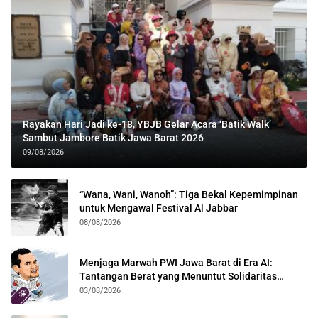
Rayakan Hari Jadi ke-18, YBJB Gelar Acara ‘Batik Walk’
Sambut Jambore Batik Jawa Barat 2026
09/08/2026
“Wana, Wani, Wanoh”: Tiga Bekal Kepemimpinan
untuk Mengawal Festival Al Jabbar
08/08/2026
Menjaga Marwah PWI Jawa Barat di Era AI:
Tantangan Berat yang Menuntut Solidaritas
Lintas Generasi
03/08/2026