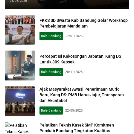
Siapkan Banding ke BPASN
21/05/2026
FKKS SD Swasta Kab Bandung Gelar Workshop
Pembelajaran Mendalam
Bale Bandung
17/01/2026
Percepat Isi Kekosongan Jabatan, Kang DS
Lantik 309 Kepsek
Bale Bandung
28/11/2025
Ajak Masyarakat Awasi Penerimaan Murid
Baru, Kang DS: PMB Harus Jujur, Transparan
dan Akuntabel
Bale Bandung
22/05/2025
Pelatikan Teknis Kasek SMP Komitmen
Pemkab Bandung Tingkatan Kualitas