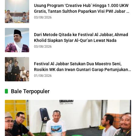
Usung Program ‘Creative Hub’ Hingga 1.000 UKW
Gratis, Tantan Sulthon Paparkan Visi PWI Jabar di
Kota Bogor
03/08/2026
Dari Metode Qitada ke Festival Al Jabbar, Ahmad
Kholid Siapkan Syiar Al-Qur’an Lewat Nada
03/08/2026
Festival Al Jabbar Satukan Dua Maestro Seni,
Rosikin WK dan Irwan Guntari Garap Pertunjukan
Kolosal
01/08/2026
Bale Terpopuler