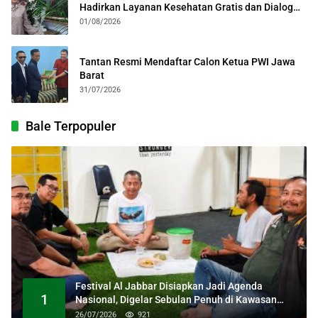
Hadirkan Layanan Kesehatan Gratis dan Dialog
Kebangsaan
01/08/2026
Tantan Resmi Mendaftar Calon Ketua PWI Jawa
Barat
31/07/2026
Bale Terpopuler
Festival Al Jabbar Disiapkan Jadi Agenda
1
Nasional, Digelar Sebulan Penuh di Kawasan
Masjid Raya Al Jabbar
26/07/2026
921