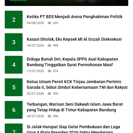
Ketika PT BDS Menjadi Arena Penghakiman Politik
2
04/08/2026
603
Kasasi Ditolak, Eks Kepsek MI Al Gozali Dieksekusi
3
18/07/2026
499
Diduga Bunuh Diri, Kepala SPPG Asal Kabupaten
4
Bandung Tinggalkan Surat Permohonan Maaf
13/07/2026
474
Ketua Umum Persit KCK Tinjau Jembatan Perintis
5
Garuda II, Sebut Simbol Kebersamaan TNI dan Rakyat
20/07/2026
396
Terbangan, Warisan Seni Dakwah Islam Jawa Barat
6
yang Tetap Hidup di Timur Kabupaten Bandung
24/07/2026
348
Si Jalak Harupat Siap Gelar Pembukaan dan Laga
7
Grup A Piala Presiden 2026 Sabtu Mendatang