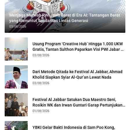
Menjaga Marwah PWI Jawa Barat di Era AI: Tantangan Berat
yang Menuntut Solidaritas Lintas Generasi
03/08/2026
Usung Program ‘Creative Hub’ Hingga 1.000 UKW
Gratis, Tantan Sulthon Paparkan Visi PWI Jabar di
Kota Bogor
03/08/2026
Dari Metode Qitada ke Festival Al Jabbar, Ahmad
Kholid Siapkan Syiar Al-Qur’an Lewat Nada
03/08/2026
Festival Al Jabbar Satukan Dua Maestro Seni,
Rosikin WK dan Irwan Guntari Garap Pertunjukan
Kolosal
01/08/2026
YBKI Gelar Bakti Indonesia di Sam Poo Kong,