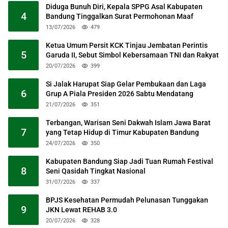
Diduga Bunuh Diri, Kepala SPPG Asal Kabupaten
4
Bandung Tinggalkan Surat Permohonan Maaf
13/07/2026
479
Ketua Umum Persit KCK Tinjau Jembatan Perintis
5
Garuda II, Sebut Simbol Kebersamaan TNI dan Rakyat
20/07/2026
399
Si Jalak Harupat Siap Gelar Pembukaan dan Laga
6
Grup A Piala Presiden 2026 Sabtu Mendatang
21/07/2026
351
Terbangan, Warisan Seni Dakwah Islam Jawa Barat
7
yang Tetap Hidup di Timur Kabupaten Bandung
24/07/2026
350
Kabupaten Bandung Siap Jadi Tuan Rumah Festival
8
Seni Qasidah Tingkat Nasional
31/07/2026
337
BPJS Kesehatan Permudah Pelunasan Tunggakan
9
JKN Lewat REHAB 3.0
20/07/2026
328