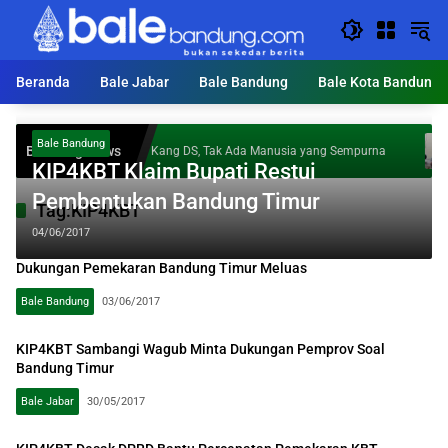
Langsung
ke
konten
Beranda
Bale Jabar
Bale Bandung
Bale Kota Bandung
tap
T
Bale Bandung
Breaking News
Kang DS, Tak Ada Manusia yang Sempurna
g
P
KIP4KBT Klaim Bupati Restui
J
Pembentukan Bandung Timur
Tag:
KIP4KBT
04/06/2017
Dukungan Pemekaran Bandung Timur Meluas
Bale Bandung
03/06/2017
KIP4KBT Sambangi Wagub Minta Dukungan Pemprov Soal
Bandung Timur
Bale Jabar
30/05/2017