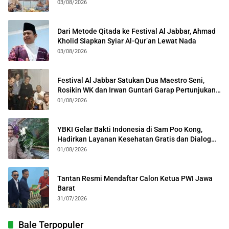
Kota Bogor
03/08/2026
Dari Metode Qitada ke Festival Al Jabbar, Ahmad
Kholid Siapkan Syiar Al-Qur’an Lewat Nada
03/08/2026
Festival Al Jabbar Satukan Dua Maestro Seni,
Rosikin WK dan Irwan Guntari Garap Pertunjukan
Kolosal
01/08/2026
YBKI Gelar Bakti Indonesia di Sam Poo Kong,
Hadirkan Layanan Kesehatan Gratis dan Dialog
Kebangsaan
01/08/2026
Tantan Resmi Mendaftar Calon Ketua PWI Jawa
Barat
31/07/2026
Bale Terpopuler