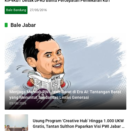
KIP4KBT Desak DPRD Bantu Percepatan Pemekaran KBT
Bale Bandung
27/05/2016
Bale Jabar
Menjaga Marwah PWI Jawa Barat di Era AI: Tantangan Berat
yang Menuntut Solidaritas Lintas Generasi
03/08/2026
Usung Program ‘Creative Hub’ Hingga 1.000 UKW
Gratis, Tantan Sulthon Paparkan Visi PWI Jabar di