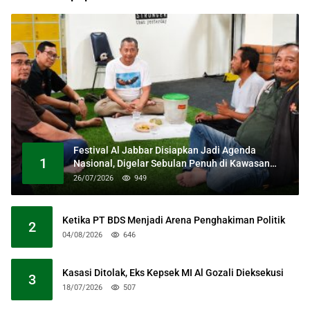
Festival Al Jabbar Disiapkan Jadi Agenda
1
Nasional, Digelar Sebulan Penuh di Kawasan
Masjid Raya Al Jabbar
26/07/2026
949
Ketika PT BDS Menjadi Arena Penghakiman Politik
2
04/08/2026
646
Kasasi Ditolak, Eks Kepsek MI Al Gozali Dieksekusi
3
18/07/2026
507