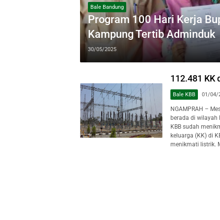
Bale Bandung
Program 100 Hari Kerja Bup
Kampung Tertib Adminduk
30/05/2025
112.481 KK d
Bale KBB
01/04/
NGAMPRAH – Meski 
berada di wilayah
KBB sudah menikma
keluarga (KK) di K
menikmati listrik. 