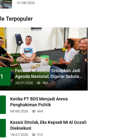
Kesehatan Gratis dan Dialog
01/08/2026
Kebangsaan
le Terpopuler
Festival Al Jabbar Disiapkan Jadi
1
Agenda Nasional, Digelar Sebulan
Penuh di Kawasan Masjid Raya Al
26/07/2026
983
Jabbar
Ketika PT BDS Menjadi Arena
Penghakiman Politik
04/08/2026
664
Kasasi Ditolak, Eks Kepsek MI Al Gozali
Dieksekusi
18/07/2026
512