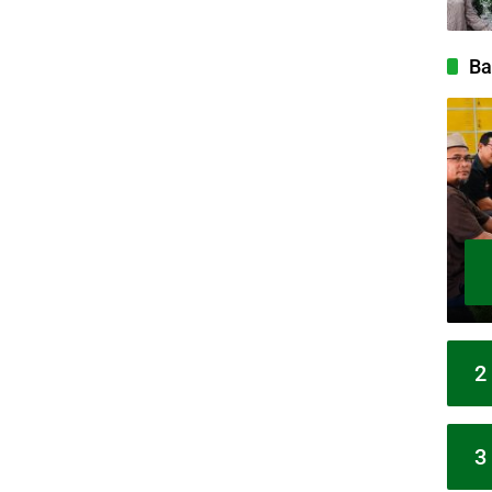
Ba
2
3