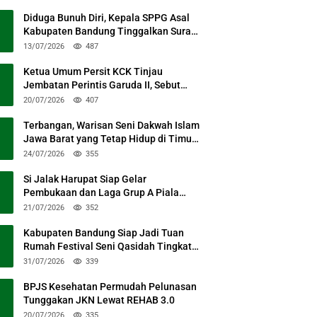
Diduga Bunuh Diri, Kepala SPPG Asal
Kabupaten Bandung Tinggalkan Surat
Permohonan Maaf
13/07/2026
487
Ketua Umum Persit KCK Tinjau
Jembatan Perintis Garuda II, Sebut
Simbol Kebersamaan TNI dan Rakyat
20/07/2026
407
Terbangan, Warisan Seni Dakwah Islam
Jawa Barat yang Tetap Hidup di Timur
Kabupaten Bandung
24/07/2026
355
Si Jalak Harupat Siap Gelar
Pembukaan dan Laga Grup A Piala
Presiden 2026 Sabtu Mendatang
21/07/2026
352
Kabupaten Bandung Siap Jadi Tuan
Rumah Festival Seni Qasidah Tingkat
Nasional
31/07/2026
339
BPJS Kesehatan Permudah Pelunasan
Tunggakan JKN Lewat REHAB 3.0
20/07/2026
335