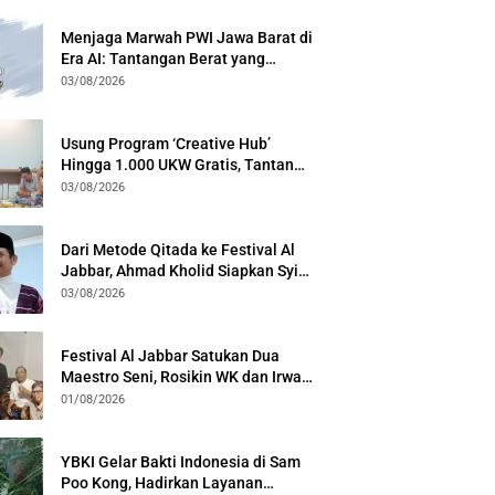
Menjaga Marwah PWI Jawa Barat di
Era AI: Tantangan Berat yang
Menuntut Solidaritas Lintas
03/08/2026
Generasi
Usung Program ‘Creative Hub’
Hingga 1.000 UKW Gratis, Tantan
Sulthon Paparkan Visi PWI Jabar di
03/08/2026
Kota Bogor
Dari Metode Qitada ke Festival Al
Jabbar, Ahmad Kholid Siapkan Syiar
Al-Qur’an Lewat Nada
03/08/2026
Festival Al Jabbar Satukan Dua
Maestro Seni, Rosikin WK dan Irwan
Guntari Garap Pertunjukan Kolosal
01/08/2026
YBKI Gelar Bakti Indonesia di Sam
Poo Kong, Hadirkan Layanan