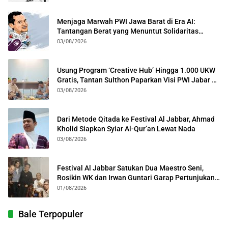
Menjaga Marwah PWI Jawa Barat di Era AI:
Tantangan Berat yang Menuntut Solidaritas
Lintas Generasi
03/08/2026
Usung Program ‘Creative Hub’ Hingga 1.000 UKW
Gratis, Tantan Sulthon Paparkan Visi PWI Jabar di
Kota Bogor
03/08/2026
Dari Metode Qitada ke Festival Al Jabbar, Ahmad
Kholid Siapkan Syiar Al-Qur’an Lewat Nada
03/08/2026
Festival Al Jabbar Satukan Dua Maestro Seni,
Rosikin WK dan Irwan Guntari Garap Pertunjukan
Kolosal
01/08/2026
Bale Terpopuler