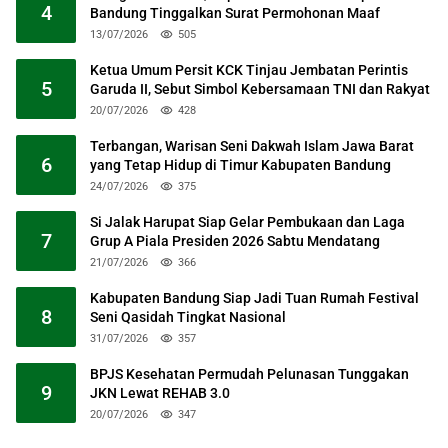
4
Bandung Tinggalkan Surat Permohonan Maaf
13/07/2026
505
Ketua Umum Persit KCK Tinjau Jembatan Perintis
5
Garuda II, Sebut Simbol Kebersamaan TNI dan Rakyat
20/07/2026
428
Terbangan, Warisan Seni Dakwah Islam Jawa Barat
6
yang Tetap Hidup di Timur Kabupaten Bandung
24/07/2026
375
Si Jalak Harupat Siap Gelar Pembukaan dan Laga
7
Grup A Piala Presiden 2026 Sabtu Mendatang
21/07/2026
366
Kabupaten Bandung Siap Jadi Tuan Rumah Festival
8
Seni Qasidah Tingkat Nasional
31/07/2026
357
BPJS Kesehatan Permudah Pelunasan Tunggakan
9
JKN Lewat REHAB 3.0
20/07/2026
347