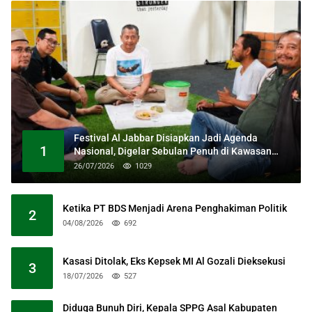
Festival Al Jabbar Disiapkan Jadi Agenda
1
Nasional, Digelar Sebulan Penuh di Kawasan
Masjid Raya Al Jabbar
26/07/2026
1029
Ketika PT BDS Menjadi Arena Penghakiman Politik
2
04/08/2026
692
Kasasi Ditolak, Eks Kepsek MI Al Gozali Dieksekusi
3
18/07/2026
527
Diduga Bunuh Diri, Kepala SPPG Asal Kabupaten