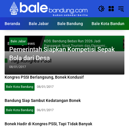
Langsung
ke
konten
Beranda
Bale Jabar
Bale Bandung
Bale Kota Bandung
 Bully
KDS: Bandung Bedas Run 2026 Jadi
Da
Bale Jabar
Breaking News
Penggerak Sport Tourism dan Ekonomi
Ma
Pemerintah Siapkan Kompetisi Sepak
Kabupaten Bandung
Bola dari Desa
Tag:
Kongres PSSI
08/01/2017
Kongres PSSI Berlangsung, Bonek Kondusif
Bale Kota Bandung
08/01/2017
Bandung Siap Sambut Kedatangan Bonek
Bale Kota Bandung
06/01/2017
Bonek Hadir di Kongres PSSI, Tapi Tidak Banyak