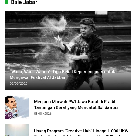
Bale Jabar
“Wana, Wani, Wanoh”: Tiga Bekal Kepemimpinan untuk
Mengawal Festival Al Jabbar
08/08/2026
Menjaga Marwah PWI Jawa Barat di Era AI:
Tantangan Berat yang Menuntut Solidaritas
Lintas Generasi
03/08/2026
Usung Program ‘Creative Hub’ Hingga 1.000 UKW