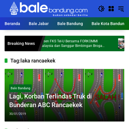
Langsung
ke
konten
Beranda
Bale Jabar
Bale Bandung
Bale Kota Bandung
Dosen FKS Tel-U Bersama FORKOMMI
KDS T
Breaking News
Al
Malaysia dan Sanggar Bimbingan Broga
Ton S
Perkuat Kolaborasi Internasional melalui
Pengabdian kepada Masyarakat
Tag:
laka rancaekek
Bale Bandung
Lagi, Korban Terlindas Truk di
Bunderan ABC Rancaekek
30/01/2019