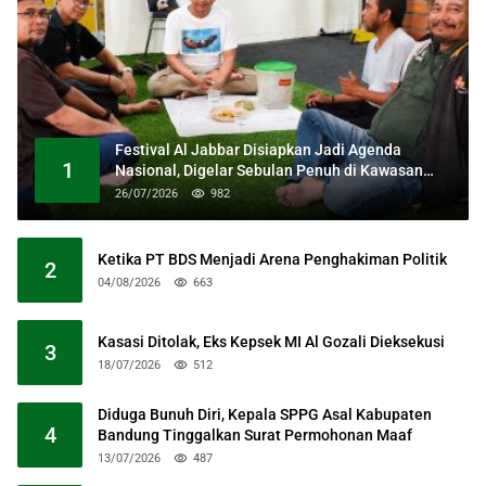
Festival Al Jabbar Disiapkan Jadi Agenda
1
Nasional, Digelar Sebulan Penuh di Kawasan
Masjid Raya Al Jabbar
26/07/2026
982
Ketika PT BDS Menjadi Arena Penghakiman Politik
2
04/08/2026
663
Kasasi Ditolak, Eks Kepsek MI Al Gozali Dieksekusi
3
18/07/2026
512
Diduga Bunuh Diri, Kepala SPPG Asal Kabupaten
4
Bandung Tinggalkan Surat Permohonan Maaf
13/07/2026
487