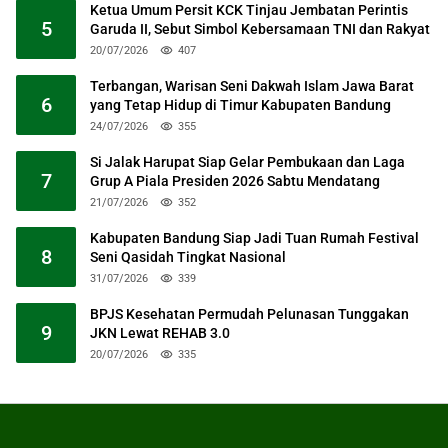
Ketua Umum Persit KCK Tinjau Jembatan Perintis
5
Garuda II, Sebut Simbol Kebersamaan TNI dan Rakyat
20/07/2026
407
Terbangan, Warisan Seni Dakwah Islam Jawa Barat
6
yang Tetap Hidup di Timur Kabupaten Bandung
24/07/2026
355
Si Jalak Harupat Siap Gelar Pembukaan dan Laga
7
Grup A Piala Presiden 2026 Sabtu Mendatang
21/07/2026
352
Kabupaten Bandung Siap Jadi Tuan Rumah Festival
8
Seni Qasidah Tingkat Nasional
31/07/2026
339
BPJS Kesehatan Permudah Pelunasan Tunggakan
9
JKN Lewat REHAB 3.0
20/07/2026
335