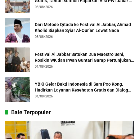
Gratis, Tantan Sulthon Paparkan Visi PWI Jabar di
Kota Bogor
03/08/2026
Dari Metode Qitada ke Festival Al Jabbar, Ahmad
Kholid Siapkan Syiar Al-Qur’an Lewat Nada
03/08/2026
Festival Al Jabbar Satukan Dua Maestro Seni,
Rosikin WK dan Irwan Guntari Garap Pertunjukan
Kolosal
01/08/2026
YBKI Gelar Bakti Indonesia di Sam Poo Kong,
Hadirkan Layanan Kesehatan Gratis dan Dialog
Kebangsaan
01/08/2026
Bale Terpopuler