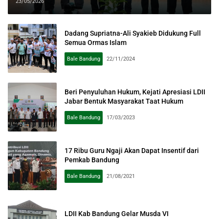
Bandung
23/05/2026
Dadang Supriatna-Ali Syakieb Didukung Full
Semua Ormas Islam
Bale Bandung
22/11/2024
Beri Penyuluhan Hukum, Kejati Apresiasi LDII
Jabar Bentuk Masyarakat Taat Hukum
Bale Bandung
17/03/2023
17 Ribu Guru Ngaji Akan Dapat Insentif dari
Pemkab Bandung
Bale Bandung
21/08/2021
LDII Kab Bandung Gelar Musda VI