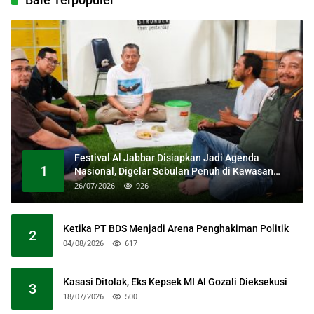
Festival Al Jabbar Disiapkan Jadi Agenda
1
Nasional, Digelar Sebulan Penuh di Kawasan
Masjid Raya Al Jabbar
26/07/2026
926
Ketika PT BDS Menjadi Arena Penghakiman Politik
2
04/08/2026
617
Kasasi Ditolak, Eks Kepsek MI Al Gozali Dieksekusi
3
18/07/2026
500