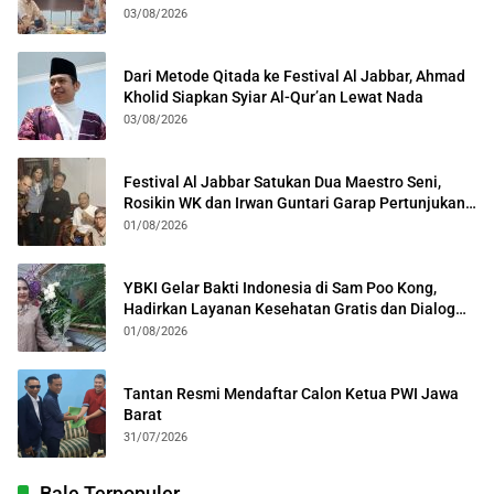
Kota Bogor
03/08/2026
Dari Metode Qitada ke Festival Al Jabbar, Ahmad
Kholid Siapkan Syiar Al-Qur’an Lewat Nada
03/08/2026
Festival Al Jabbar Satukan Dua Maestro Seni,
Rosikin WK dan Irwan Guntari Garap Pertunjukan
Kolosal
01/08/2026
YBKI Gelar Bakti Indonesia di Sam Poo Kong,
Hadirkan Layanan Kesehatan Gratis dan Dialog
Kebangsaan
01/08/2026
Tantan Resmi Mendaftar Calon Ketua PWI Jawa
Barat
31/07/2026
Bale Terpopuler