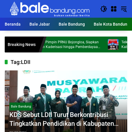
Langsung
ke
konten
Beranda
Bale Jabar
Bale Bandung
Bale Kota Bandung
Abdul Latif Pimpin PRNU Bojongloa, Siapkan
Telkom Univer
Breaking News
Penguatan Kaderisasi hingga Pemberdayaan
Kabupaten Band
Ekonomi Umat
Ekonomi Pesan
Tag:
LDII
Bale Bandung
KDS Sebut LDII Turut Berkontribusi
Tingkatkan Pendidikan di Kabupaten