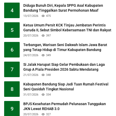
Diduga Bunuh Diri, Kepala SPPG Asal Kabupaten
4
Bandung Tinggalkan Surat Permohonan Maaf
13/07/2026
475
Ketua Umum Persit KCK Tinjau Jembatan Perintis
5
Garuda II, Sebut Simbol Kebersamaan TNI dan Rakyat
20/07/2026
397
Terbangan, Warisan Seni Dakwah Islam Jawa Barat
6
yang Tetap Hidup di Timur Kabupaten Bandung
24/07/2026
349
Si Jalak Harupat Siap Gelar Pembukaan dan Laga
7
Grup A Piala Presiden 2026 Sabtu Mendatang
21/07/2026
348
Kabupaten Bandung Siap Jadi Tuan Rumah Festival
8
Seni Qasidah Tingkat Nasional
31/07/2026
334
BPJS Kesehatan Permudah Pelunasan Tunggakan
9
JKN Lewat REHAB 3.0
20/07/2026
327