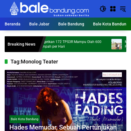
Langsung
ke
konten
Beranda
Bale Jabar
Bale Bandung
Bale Kota Bandung
KDS Targetkan 172 TPS3R Mampu Olah 600
Mumpung Ke
Breaking News
Ton Sampah per Hari
Percepatan 
Tag:
Monolog Teater
Bale Kota Bandung
Hades Memudar, Sebuah Pertunjukan