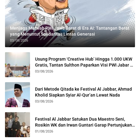
Menjaga Marwah PWI Jawa Barat di Era AI: Tantangan Berat
yang Menuntut Solidaritas Lintas Generasi
03/08/2026
Usung Program ‘Creative Hub’ Hingga 1.000 UKW
Gratis, Tantan Sulthon Paparkan Visi PWI Jabar di
Kota Bogor
03/08/2026
Dari Metode Qitada ke Festival Al Jabbar, Ahmad
Kholid Siapkan Syiar Al-Qur’an Lewat Nada
03/08/2026
Festival Al Jabbar Satukan Dua Maestro Seni,
Rosikin WK dan Irwan Guntari Garap Pertunjukan
Kolosal
01/08/2026