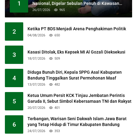
1
Nasional, Digelar Sebulan Penuh di Kawasan
Masjid Raya Al Jabbar
26/07/2026
965
Ketika PT BDS Menjadi Arena Penghakiman Politik
2
04/08/2026
650
Kasasi Ditolak, Eks Kepsek MI Al Gozali Dieksekusi
3
18/07/2026
509
Diduga Bunuh Diri, Kepala SPPG Asal Kabupaten
4
Bandung Tinggalkan Surat Permohonan Maaf
13/07/2026
482
Ketua Umum Persit KCK Tinjau Jembatan Perintis
5
Garuda II, Sebut Simbol Kebersamaan TNI dan Rakyat
20/07/2026
401
Terbangan, Warisan Seni Dakwah Islam Jawa Barat
6
yang Tetap Hidup di Timur Kabupaten Bandung
24/07/2026
353