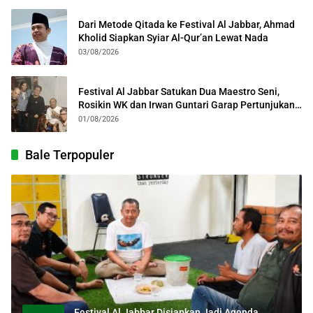
Dari Metode Qitada ke Festival Al Jabbar, Ahmad
Kholid Siapkan Syiar Al-Qur’an Lewat Nada
03/08/2026
Festival Al Jabbar Satukan Dua Maestro Seni,
Rosikin WK dan Irwan Guntari Garap Pertunjukan
Kolosal
01/08/2026
Bale Terpopuler
Festival Al Jabbar Disiapkan Jadi Agenda