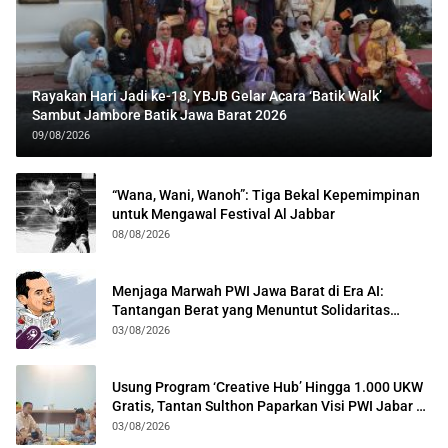
Rayakan Hari Jadi ke-18, YBJB Gelar Acara ‘Batik Walk’
Sambut Jambore Batik Jawa Barat 2026
09/08/2026
“Wana, Wani, Wanoh”: Tiga Bekal Kepemimpinan
untuk Mengawal Festival Al Jabbar
08/08/2026
Menjaga Marwah PWI Jawa Barat di Era AI:
Tantangan Berat yang Menuntut Solidaritas
Lintas Generasi
03/08/2026
Usung Program ‘Creative Hub’ Hingga 1.000 UKW
Gratis, Tantan Sulthon Paparkan Visi PWI Jabar di
Kota Bogor
03/08/2026