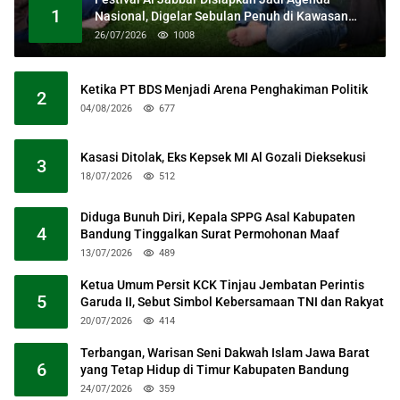
1
Nasional, Digelar Sebulan Penuh di Kawasan
Masjid Raya Al Jabbar
26/07/2026
1008
Ketika PT BDS Menjadi Arena Penghakiman Politik
2
04/08/2026
677
Kasasi Ditolak, Eks Kepsek MI Al Gozali Dieksekusi
3
18/07/2026
512
Diduga Bunuh Diri, Kepala SPPG Asal Kabupaten
4
Bandung Tinggalkan Surat Permohonan Maaf
13/07/2026
489
Ketua Umum Persit KCK Tinjau Jembatan Perintis
5
Garuda II, Sebut Simbol Kebersamaan TNI dan Rakyat
20/07/2026
414
Terbangan, Warisan Seni Dakwah Islam Jawa Barat
6
yang Tetap Hidup di Timur Kabupaten Bandung
24/07/2026
359