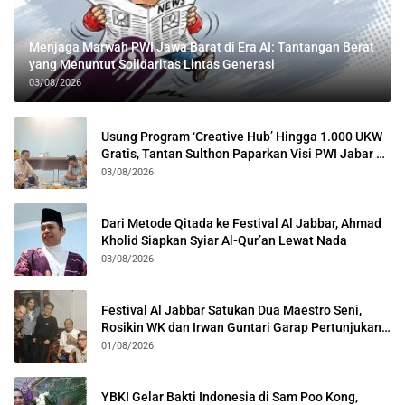
Menjaga Marwah PWI Jawa Barat di Era AI: Tantangan Berat
yang Menuntut Solidaritas Lintas Generasi
03/08/2026
Usung Program ‘Creative Hub’ Hingga 1.000 UKW
Gratis, Tantan Sulthon Paparkan Visi PWI Jabar di
Kota Bogor
03/08/2026
Dari Metode Qitada ke Festival Al Jabbar, Ahmad
Kholid Siapkan Syiar Al-Qur’an Lewat Nada
03/08/2026
Festival Al Jabbar Satukan Dua Maestro Seni,
Rosikin WK dan Irwan Guntari Garap Pertunjukan
Kolosal
01/08/2026
YBKI Gelar Bakti Indonesia di Sam Poo Kong,