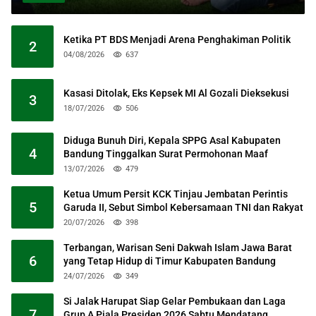
Ketika PT BDS Menjadi Arena Penghakiman Politik
2
04/08/2026
637
Kasasi Ditolak, Eks Kepsek MI Al Gozali Dieksekusi
3
18/07/2026
506
Diduga Bunuh Diri, Kepala SPPG Asal Kabupaten
4
Bandung Tinggalkan Surat Permohonan Maaf
13/07/2026
479
Ketua Umum Persit KCK Tinjau Jembatan Perintis
5
Garuda II, Sebut Simbol Kebersamaan TNI dan Rakyat
20/07/2026
398
Terbangan, Warisan Seni Dakwah Islam Jawa Barat
6
yang Tetap Hidup di Timur Kabupaten Bandung
24/07/2026
349
Si Jalak Harupat Siap Gelar Pembukaan dan Laga
7
Grup A Piala Presiden 2026 Sabtu Mendatang