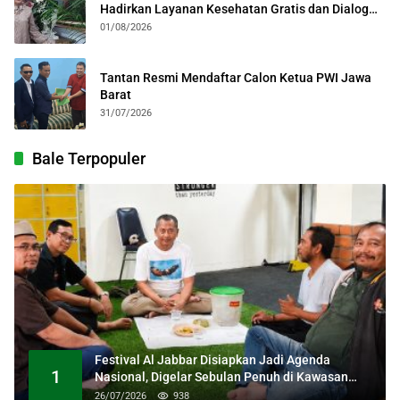
Hadirkan Layanan Kesehatan Gratis dan Dialog
Kebangsaan
01/08/2026
Tantan Resmi Mendaftar Calon Ketua PWI Jawa
Barat
31/07/2026
Bale Terpopuler
Festival Al Jabbar Disiapkan Jadi Agenda
1
Nasional, Digelar Sebulan Penuh di Kawasan
Masjid Raya Al Jabbar
26/07/2026
938