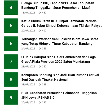
Diduga Bunuh Diri, Kepala SPPG Asal Kabupaten
4
Bandung Tinggalkan Surat Permohonan Maaf
13/07/2026
482
Ketua Umum Persit KCK Tinjau Jembatan Perintis
5
Garuda II, Sebut Simbol Kebersamaan TNI dan Rakyat
20/07/2026
402
Terbangan, Warisan Seni Dakwah Islam Jawa Barat
6
yang Tetap Hidup di Timur Kabupaten Bandung
24/07/2026
353
Si Jalak Harupat Siap Gelar Pembukaan dan Laga
7
Grup A Piala Presiden 2026 Sabtu Mendatang
21/07/2026
352
Kabupaten Bandung Siap Jadi Tuan Rumah Festival
8
Seni Qasidah Tingkat Nasional
31/07/2026
339
BPJS Kesehatan Permudah Pelunasan Tunggakan
9
JKN Lewat REHAB 3.0
20/07/2026
330