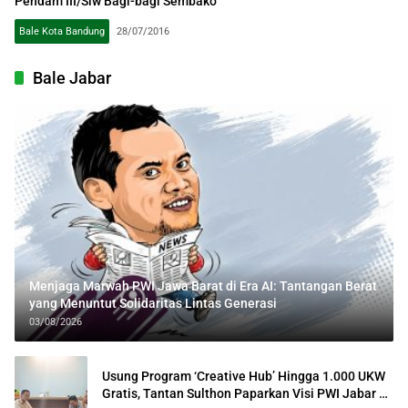
Pendam III/Slw Bagi-bagi Sembako
Bale Kota Bandung
28/07/2016
Bale Jabar
Menjaga Marwah PWI Jawa Barat di Era AI: Tantangan Berat
yang Menuntut Solidaritas Lintas Generasi
03/08/2026
Usung Program ‘Creative Hub’ Hingga 1.000 UKW
Gratis, Tantan Sulthon Paparkan Visi PWI Jabar di