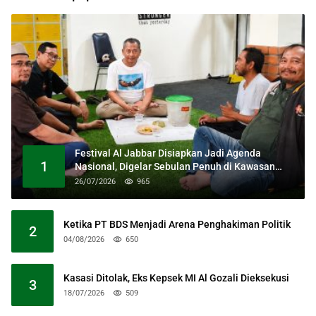
Festival Al Jabbar Disiapkan Jadi Agenda
1
Nasional, Digelar Sebulan Penuh di Kawasan
Masjid Raya Al Jabbar
26/07/2026
965
Ketika PT BDS Menjadi Arena Penghakiman Politik
2
04/08/2026
650
Kasasi Ditolak, Eks Kepsek MI Al Gozali Dieksekusi
3
18/07/2026
509