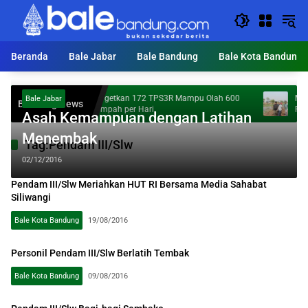
Langsung
ke
konten
Beranda
Bale Jabar
Bale Bandung
Bale Kota Bandung
KDS Targetkan 172 TPS3R Mampu Olah 600
Mumpung 
Bale Jabar
Breaking News
Ton Sampah per Hari
Percepata
Asah Kemampuan dengan Latihan
Menembak
Tag:
Pendam III/Slw
02/12/2016
Pendam III/Slw Meriahkan HUT RI Bersama Media Sahabat
Siliwangi
Bale Kota Bandung
19/08/2016
Personil Pendam III/Slw Berlatih Tembak
Bale Kota Bandung
09/08/2016