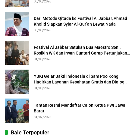
Kota Bogor
03/08/2026
Dari Metode Qitada ke Festival Al Jabbar, Ahmad
Kholid Siapkan Syiar Al-Qur’an Lewat Nada
03/08/2026
Festival Al Jabbar Satukan Dua Maestro Seni,
Rosikin WK dan Irwan Guntari Garap Pertunjukan
Kolosal
01/08/2026
YBKI Gelar Bakti Indonesia di Sam Poo Kong,
Hadirkan Layanan Kesehatan Gratis dan Dialog
Kebangsaan
01/08/2026
Tantan Resmi Mendaftar Calon Ketua PWI Jawa
Barat
31/07/2026
Bale Terpopuler