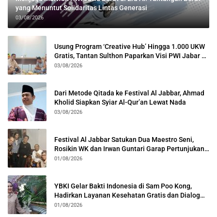
yang Menuntut Solidaritas Lintas Generasi
03/08/2026
Usung Program ‘Creative Hub’ Hingga 1.000 UKW
Gratis, Tantan Sulthon Paparkan Visi PWI Jabar di
Kota Bogor
03/08/2026
Dari Metode Qitada ke Festival Al Jabbar, Ahmad
Kholid Siapkan Syiar Al-Qur’an Lewat Nada
03/08/2026
Festival Al Jabbar Satukan Dua Maestro Seni,
Rosikin WK dan Irwan Guntari Garap Pertunjukan
Kolosal
01/08/2026
YBKI Gelar Bakti Indonesia di Sam Poo Kong,
Hadirkan Layanan Kesehatan Gratis dan Dialog
Kebangsaan
01/08/2026