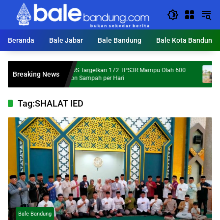
Langsung
ke
konten
Beranda
Bale Jabar
Bale Bandung
Bale Kota Bandung
KDS Targetkan 172 TPS3R Mampu Olah 600
Mumpu
Breaking News
Ton Sampah per Hari
Percep
Tag:
SHALAT IED
Bale Bandung