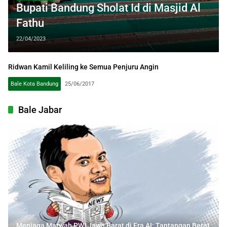
Bupati Bandung Sholat Id di Masjid Al
Fathu
22/04/2023
Ridwan Kamil Keliling ke Semua Penjuru Angin
Bale Kota Bandung
25/06/2017
Bale Jabar
Menjaga Marwah PWI Jawa Barat di Era AI: Tantangan Berat