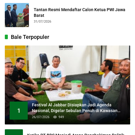
Tantan Resmi Mendaftar Calon Ketua PWI Jawa
Barat
31/07/2026
Bale Terpopuler
Festival Al Jabbar Disiapkan Jadi Agenda
1
Nasional, Digelar Sebulan Penuh di Kawasan
Masjid Raya Al Jabbar
26/07/2026
949