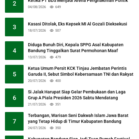
Ketika PT BDS Menjadi Arena Penghakiman Politik
2
04/08/2026
649
Kasasi Ditolak, Eks Kepsek MI Al Gozali Dieksekusi
3
18/07/2026
507
Diduga Bunuh Diri, Kepala SPPG Asal Kabupaten
4
Bandung Tinggalkan Surat Permohonan Maaf
13/07/2026
479
Ketua Umum Persit KCK Tinjau Jembatan Perintis
5
Garuda II, Sebut Simbol Kebersamaan TNI dan Rakyat
20/07/2026
400
Si Jalak Harupat Siap Gelar Pembukaan dan Laga
6
Grup A Piala Presiden 2026 Sabtu Mendatang
21/07/2026
351
Terbangan, Warisan Seni Dakwah Islam Jawa Barat
7
yang Tetap Hidup di Timur Kabupaten Bandung
24/07/2026
350
Kabupaten Bandung Siap Jadi Tuan Rumah Festival