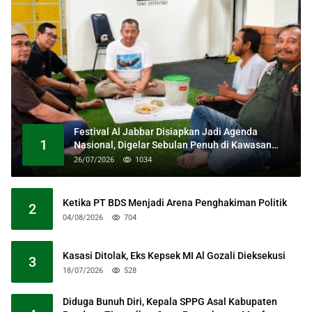
Festival Al Jabbar Disiapkan Jadi Agenda
1
Nasional, Digelar Sebulan Penuh di Kawasan
Masjid Raya Al Jabbar
26/07/2026
1034
Ketika PT BDS Menjadi Arena Penghakiman Politik
2
04/08/2026
704
Kasasi Ditolak, Eks Kepsek MI Al Gozali Dieksekusi
3
18/07/2026
528
Diduga Bunuh Diri, Kepala SPPG Asal Kabupaten