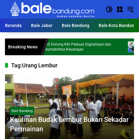
Langsung
ke
konten
Beranda
Bale Jabar
Bale Bandung
Bale Kota Bandung
mi
KDS Dorong KKI Perkuat Digitalisasi dan
Tegas!
Breaking News
Akuntabilitas Keuangan
Pasien 
Tag:
Urang Lembur
Bale Bandung
Kaulinan Budak Lembur Bukan Sekadar
Permainan
15/12/2017