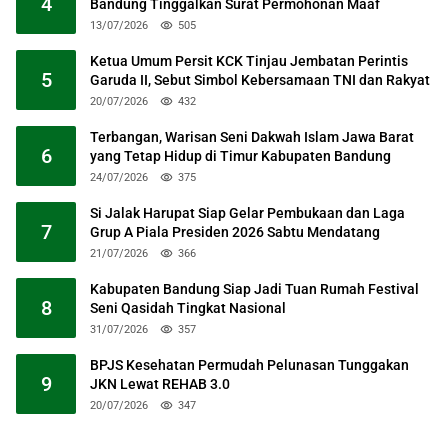
4
Bandung Tinggalkan Surat Permohonan Maaf
13/07/2026
505
Ketua Umum Persit KCK Tinjau Jembatan Perintis
5
Garuda II, Sebut Simbol Kebersamaan TNI dan Rakyat
20/07/2026
432
Terbangan, Warisan Seni Dakwah Islam Jawa Barat
6
yang Tetap Hidup di Timur Kabupaten Bandung
24/07/2026
375
Si Jalak Harupat Siap Gelar Pembukaan dan Laga
7
Grup A Piala Presiden 2026 Sabtu Mendatang
21/07/2026
366
Kabupaten Bandung Siap Jadi Tuan Rumah Festival
8
Seni Qasidah Tingkat Nasional
31/07/2026
357
BPJS Kesehatan Permudah Pelunasan Tunggakan
9
JKN Lewat REHAB 3.0
20/07/2026
347