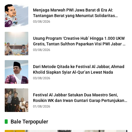
Menjaga Marwah PWI Jawa Barat di Era AI:
Tantangan Berat yang Menuntut Solidaritas
Lintas Generasi
03/08/2026
Usung Program ‘Creative Hub’ Hingga 1.000 UKW
Gratis, Tantan Sulthon Paparkan Visi PWI Jabar di
Kota Bogor
03/08/2026
Dari Metode Qitada ke Festival Al Jabbar, Ahmad
Kholid Siapkan Syiar Al-Qur’an Lewat Nada
03/08/2026
Festival Al Jabbar Satukan Dua Maestro Seni,
Rosikin WK dan Irwan Guntari Garap Pertunjukan
Kolosal
01/08/2026
Bale Terpopuler