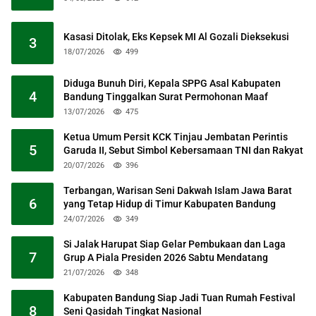
Kasasi Ditolak, Eks Kepsek MI Al Gozali Dieksekusi
3
18/07/2026
499
Diduga Bunuh Diri, Kepala SPPG Asal Kabupaten
4
Bandung Tinggalkan Surat Permohonan Maaf
13/07/2026
475
Ketua Umum Persit KCK Tinjau Jembatan Perintis
5
Garuda II, Sebut Simbol Kebersamaan TNI dan Rakyat
20/07/2026
396
Terbangan, Warisan Seni Dakwah Islam Jawa Barat
6
yang Tetap Hidup di Timur Kabupaten Bandung
24/07/2026
349
Si Jalak Harupat Siap Gelar Pembukaan dan Laga
7
Grup A Piala Presiden 2026 Sabtu Mendatang
21/07/2026
348
Kabupaten Bandung Siap Jadi Tuan Rumah Festival
8
Seni Qasidah Tingkat Nasional