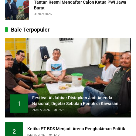
Tantan Resmi Mendaftar Calon Ketua PWI Jawa
Barat
31/07/2026
Bale Terpopuler
Festival Al Jabbar Disiapkan Jadi Agenda
1
Nasional, Digelar Sebulan Penuh di Kawasan
Masjid Raya Al Jabbar
26/07/2026
925
Ketika PT BDS Menjadi Arena Penghakiman Politik
2
04/08/2026
612