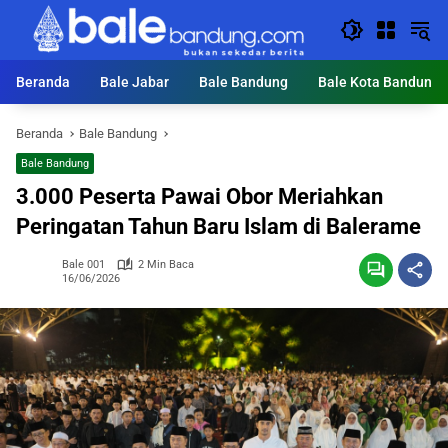
Langsung
ke
konten
Beranda
Bale Jabar
Bale Bandung
Bale Kota Bandung
Beranda
Bale Bandung
Bale Bandung
3.000 Peserta Pawai Obor Meriahkan
Peringatan Tahun Baru Islam di Balerame
Bale 001
2 Min Baca
16/06/2026