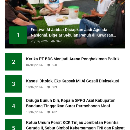
Festival Al Jabbar Disiapkan Jadi Agenda
1
Nasional, Digelar Sebulan Penuh di Kawasan
Masjid Raya Al Jabbar
26/07/2026
967
Ketika PT BDS Menjadi Arena Penghakiman Politik
2
04/08/2026
660
Kasasi Ditolak, Eks Kepsek MI Al Gozali Dieksekusi
3
18/07/2026
509
Diduga Bunuh Diri, Kepala SPPG Asal Kabupaten
4
Bandung Tinggalkan Surat Permohonan Maaf
13/07/2026
482
Ketua Umum Persit KCK Tinjau Jembatan Perintis
5
Garuda II, Sebut Simbol Kebersamaan TNI dan Rakyat