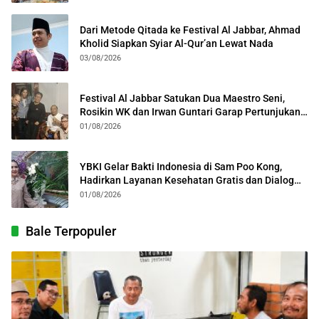
Dari Metode Qitada ke Festival Al Jabbar, Ahmad
Kholid Siapkan Syiar Al-Qur’an Lewat Nada
03/08/2026
Festival Al Jabbar Satukan Dua Maestro Seni,
Rosikin WK dan Irwan Guntari Garap Pertunjukan
Kolosal
01/08/2026
YBKI Gelar Bakti Indonesia di Sam Poo Kong,
Hadirkan Layanan Kesehatan Gratis dan Dialog
Kebangsaan
01/08/2026
Bale Terpopuler