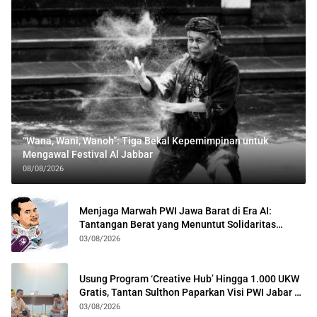
“Wana, Wani, Wanoh”: Tiga Bekal Kepemimpinan untuk
Mengawal Festival Al Jabbar
08/08/2026
Menjaga Marwah PWI Jawa Barat di Era AI:
Tantangan Berat yang Menuntut Solidaritas
Lintas Generasi
03/08/2026
Usung Program ‘Creative Hub’ Hingga 1.000 UKW
Gratis, Tantan Sulthon Paparkan Visi PWI Jabar di
Kota Bogor
03/08/2026