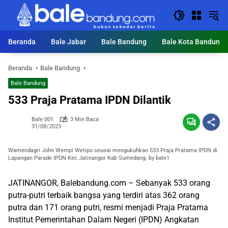
Langsung
ke
konten
Beranda
Bale Jabar
Bale Bandung
Bale Kota Bandung
Beranda
Bale Bandung
Bale Bandung
533 Praja Pratama IPDN Dilantik
Bale 001
3 Min Baca
31/08/2023
Wamendagri John Wempi Wetipo seusai mengukuhkan 533 Praja Pratama IPDN di
Lapangan Parade IPDN Kec Jatinangor Kab Sumedang. by bale1
JATINANGOR, Balebandung.com – Sebanyak 533 orang
putra-putri terbaik bangsa yang terdiri atas 362 orang
putra dan 171 orang putri, resmi menjadi Praja Pratama
Institut Pemerintahan Dalam Negeri (IPDN) Angkatan