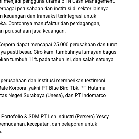
a ini menjadi pengguna utama BTN Cash Management.
bagai perusahaan dan institusi di sektor lainnya
keuangan dan transaksi terintegrasi untuk
eka. Contohnya manufaktur dan perdagangan,
dan perusahaan jasa keuangan.
orpora dapat mencapai 25.000 perusahaan dan turut
a pasti besar. Giro kami tumbuhnya lumayan bagus
apkan tumbuh 11% pada tahun ini, dan salah satunya
perusahaan dan institusi memberikan testimoni
ale Korpora, yakni PT Blue Bird Tbk, PT Hutama
rsitas Negeri Surabaya (Unesa), dan PT Indomarco
ortofolio & SDM PT Len Industri (Persero) Yessy
kemudahan, kecepatan, dan pelaporan untuk
.