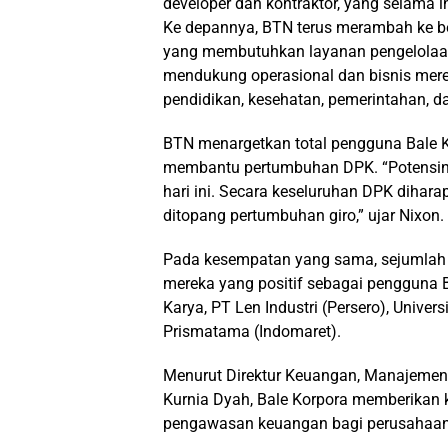
developer dan kontraktor, yang selam
Ke depannya, BTN terus merambah ke ber
yang membutuhkan layanan pengelolaan 
mendukung operasional dan bisnis mer
pendidikan, kesehatan, pemerintahan, 
BTN menargetkan total pengguna Bale K
membantu pertumbuhan DPK. “Potensiny
hari ini. Secara keseluruhan DPK dihar
ditopang pertumbuhan giro,” ujar Nixon.
Pada kesempatan yang sama, sejumlah 
mereka yang positif sebagai pengguna B
Karya, PT Len Industri (Persero), Unive
Prismatama (Indomaret).
Menurut Direktur Keuangan, Manajemen P
Kurnia Dyah, Bale Korpora memberikan 
pengawasan keuangan bagi perusahaan