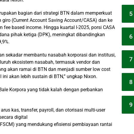
5
rupakan bagian dari strategi BTN dalam memperkuat
n giro (Current Account Saving Account/CASA) dan ke
fee based income. Hingga kuartal I-2025, porsi CASA
dana pihak ketiga (DPK), meningkat dibandingkan
6
9,9%.
an sekadar membantu nasabah korporasi dan institusi,
7
eluruh ekosistem nasabah, termasuk vendor dan
 uang akan ramai di BTN dan menjadi sumber low cost
ini akan lebih sustain di BTN,” ungkap Nixon.
8
 Bale Korpora yang tidak kalah dengan perbankan
9
s kas, transfer, payroll, dan otorisasi multi-user
ecara digital
(FSCM) yang mendukung efisiensi pembiayaan rantai