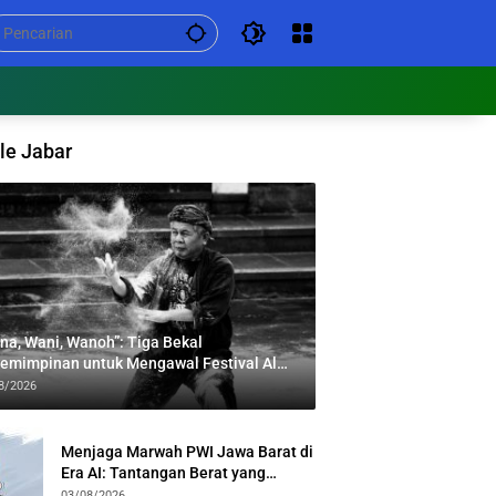
le Jabar
na, Wani, Wanoh”: Tiga Bekal
emimpinan untuk Mengawal Festival Al
bar
8/2026
Menjaga Marwah PWI Jawa Barat di
Era AI: Tantangan Berat yang
Menuntut Solidaritas Lintas
03/08/2026