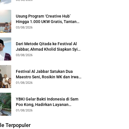
Generasi
Usung Program ‘Creative Hub’
Hingga 1.000 UKW Gratis, Tantan
Sulthon Paparkan Visi PWI Jabar di
03/08/2026
Kota Bogor
Dari Metode Qitada ke Festival Al
Jabbar, Ahmad Kholid Siapkan Syiar
Al-Qur’an Lewat Nada
03/08/2026
Festival Al Jabbar Satukan Dua
Maestro Seni, Rosikin WK dan Irwan
Guntari Garap Pertunjukan Kolosal
01/08/2026
YBKI Gelar Bakti Indonesia di Sam
Poo Kong, Hadirkan Layanan
Kesehatan Gratis dan Dialog
01/08/2026
Kebangsaan
le Terpopuler