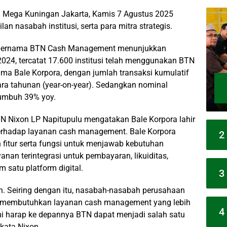
di Mega Kuningan Jakarta, Kamis 7 Agustus 2025
ilan nasabah institusi, serta para mitra strategis.
a bernama BTN Cash Management menunjukkan
024, tercatat 17.600 institusi telah menggunakan BTN
a Bale Korpora, dengan jumlah transaksi kumulatif
ara tahunan (year-on-year). Sedangkan nominal
rtumbuh 39% yoy.
 Nixon LP Napitupulu mengatakan Bale Korpora lahir
terhadap layanan cash management. Bale Korpora
2
itur serta fungsi untuk menjawab kebutuhan
anan terintegrasi untuk pembayaran, likuiditas,
 satu platform digital.
3
n. Seiring dengan itu, nasabah-nasabah perusahaan
a membutuhkan layanan cash management yang lebih
4
mi harap ke depannya BTN dapat menjadi salah satu
 kata Nixon.