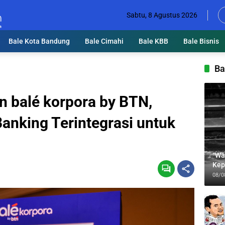
Sabtu, 8 Agustus 2026
Bale Kota Bandung
Bale Cimahi
Bale KBB
Bale Bisnis
Ba
 balé korpora by BTN,
anking Terintegrasi untuk
“Wa
Kep
Jab
08/0