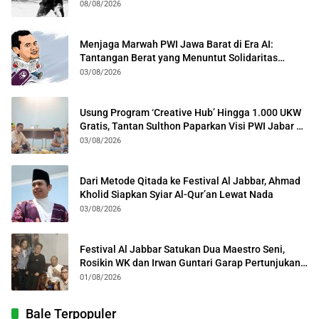
08/08/2026
Menjaga Marwah PWI Jawa Barat di Era AI:
Tantangan Berat yang Menuntut Solidaritas
Lintas Generasi
03/08/2026
Usung Program ‘Creative Hub’ Hingga 1.000 UKW
Gratis, Tantan Sulthon Paparkan Visi PWI Jabar di
Kota Bogor
03/08/2026
Dari Metode Qitada ke Festival Al Jabbar, Ahmad
Kholid Siapkan Syiar Al-Qur’an Lewat Nada
03/08/2026
Festival Al Jabbar Satukan Dua Maestro Seni,
Rosikin WK dan Irwan Guntari Garap Pertunjukan
Kolosal
01/08/2026
Bale Terpopuler