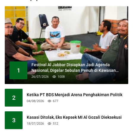
Festival Al Jabbar Disiapkan Jadi Agenda
1
Nasional, Digelar Sebulan Penuh di Kawasan
Masjid Raya Al Jabbar
26/07/2026
1008
Ketika PT BDS Menjadi Arena Penghakiman Politik
2
04/08/2026
677
Kasasi Ditolak, Eks Kepsek MI Al Gozali Dieksekusi
3
18/07/2026
512