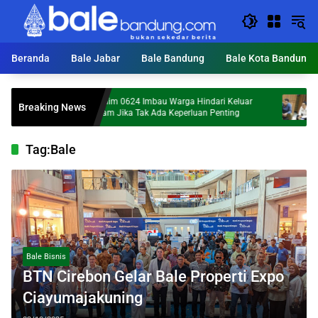
Langsung
ke
konten
Beranda
Bale Jabar
Bale Bandung
Bale Kota Bandung
Dandim 0624 Imbau Warga Hindari Keluar
Hailuki: O
Breaking News
Malam Jika Tak Ada Keperluan Penting
Maraknya B
Tag:
Bale
Bale Bisnis
BTN Cirebon Gelar Bale Properti Expo
Ciayumajakuning