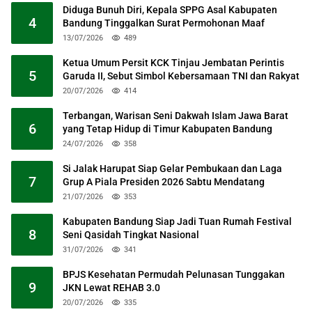
Diduga Bunuh Diri, Kepala SPPG Asal Kabupaten
4
Bandung Tinggalkan Surat Permohonan Maaf
13/07/2026
489
Ketua Umum Persit KCK Tinjau Jembatan Perintis
5
Garuda II, Sebut Simbol Kebersamaan TNI dan Rakyat
20/07/2026
414
Terbangan, Warisan Seni Dakwah Islam Jawa Barat
6
yang Tetap Hidup di Timur Kabupaten Bandung
24/07/2026
358
Si Jalak Harupat Siap Gelar Pembukaan dan Laga
7
Grup A Piala Presiden 2026 Sabtu Mendatang
21/07/2026
353
Kabupaten Bandung Siap Jadi Tuan Rumah Festival
8
Seni Qasidah Tingkat Nasional
31/07/2026
341
BPJS Kesehatan Permudah Pelunasan Tunggakan
9
JKN Lewat REHAB 3.0
20/07/2026
335