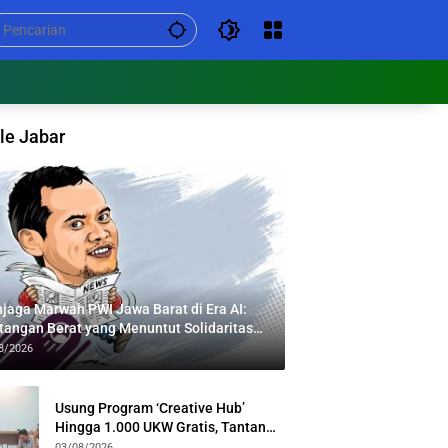
le Jabar
jaga Marwah PWI Jawa Barat di Era AI:
tangan Berat yang Menuntut Solidaritas
tas Generasi
8/2026
Usung Program ‘Creative Hub’
Hingga 1.000 UKW Gratis, Tantan
Sulthon Paparkan Visi PWI Jabar di
03/08/2026