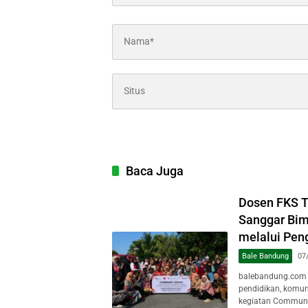
Baca Juga
Dosen FKS 
Sanggar Bim
melalui Pen
Bale Bandung
07
balebandung.com 
pendidikan, komun
kegiatan Communit