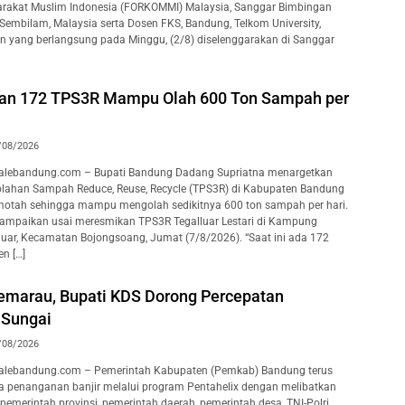
rakat Muslim Indonesia (FORKOMMI) Malaysia, Sanggar Bimbingan
 Sembilam, Malaysia serta Dosen FKS, Bandung, Telkom University,
an yang berlangsung pada Minggu, (2/8) diselenggarakan di Sanggar
kan 172 TPS3R Mampu Olah 600 Ton Sampah per
/08/2026
lebandung.com – Bupati Bandung Dadang Supriatna menargetkan
lahan Sampah Reduce, Reuse, Recycle (TPS3R) di Kabupaten Bandung
motah sehingga mampu mengolah sedikitnya 600 ton sampah per hari.
isampaikan usai meresmikan TPS3R Tegalluar Lestari di Kampung
luar, Kecamatan Bojongsoang, Jumat (7/8/2026). “Saat ini ada 172
n […]
marau, Bupati KDS Dorong Percepatan
 Sungai
/08/2026
lebandung.com – Pemerintah Kabupaten (Pemkab) Bandung terus
 penanganan banjir melalui program Pentahelix dengan melibatkan
pemerintah provinsi, pemerintah daerah, pemerintah desa, TNI-Polri,