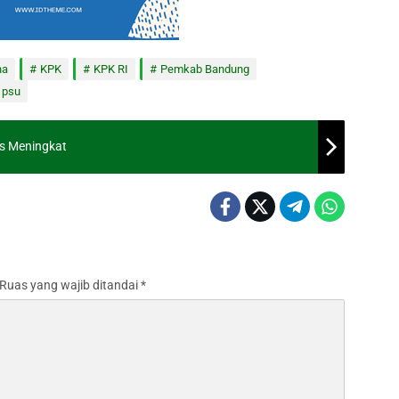
na
KPK
KPK RI
Pemkab Bandung
 psu
s Meningkat
Ruas yang wajib ditandai
*