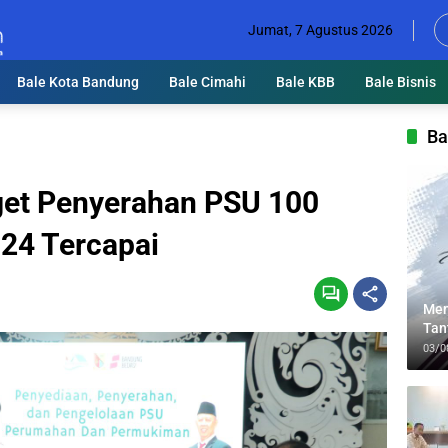
Jumat, 7 Agustus 2026
Bale Kota Bandung
Bale Cimahi
Bale KBB
Bale Bisnis
Ba
get Penyerahan PSU 100
24 Tercapai
Men
Tan
Lin
03/0