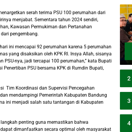
nargetkan serah terima PSU 100 perumahan dari
irinya menjabat. Sementara tahun 2024 sendiri,
ahan, Kawasan Permukiman dan Pertanahan
 dari pengembang.
hari ini mencapai 92 perumahan karena 5 perumahan
nas yang disaksikan oleh KPK RI. Insya Allah, sisanya
n PSU-nya, jadi tercapai 100 perumahan,” kata Bupati
i Penertiban PSU bersama KPK di Rumdin Bupati,
2
asi Tim Koordinasi dan Supervisi Pencegahan
g dan mendampingi Pemerintah Kabupaten Bandung
3
a ini menjadi salah satu tantangan di Kabupaten
i langkah penting guna memastikan bahwa
4
 dapat dimanfaatkan secara optimal oleh masyarakat