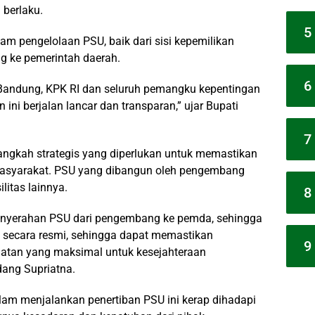
 berlaku.
5
am pengelolaan PSU, baik dari sisi kepemilikan
g ke pemerintah daerah.
6
b Bandung, KPK RI dan seluruh pemangku kepentingan
 ini berjalan lancar dan transparan,” ujar Bupati
7
angkah strategis yang diperlukan untuk memastikan
asyarakat. PSU yang dibangun oleh pengembang
ilitas lainnya.
8
penyerahan PSU dari pengembang ke pemda, sehingga
secara resmi, sehingga dapat memastikan
9
aatan yang maksimal untuk kesejahteraan
dang Supriatna.
m menjalankan penertiban PSU ini kerap dihadapi