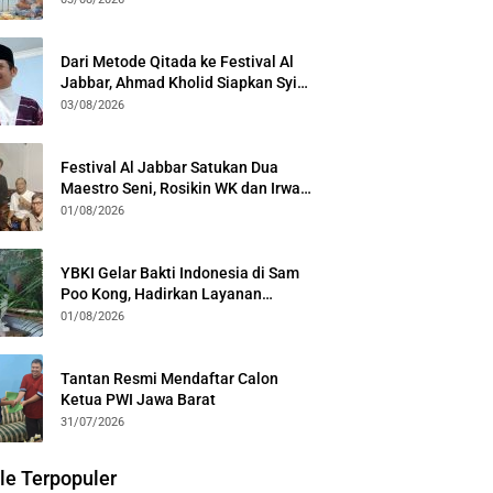
Kota Bogor
Dari Metode Qitada ke Festival Al
Jabbar, Ahmad Kholid Siapkan Syiar
Al-Qur’an Lewat Nada
03/08/2026
Festival Al Jabbar Satukan Dua
Maestro Seni, Rosikin WK dan Irwan
Guntari Garap Pertunjukan Kolosal
01/08/2026
YBKI Gelar Bakti Indonesia di Sam
Poo Kong, Hadirkan Layanan
Kesehatan Gratis dan Dialog
01/08/2026
Kebangsaan
Tantan Resmi Mendaftar Calon
Ketua PWI Jawa Barat
31/07/2026
le Terpopuler