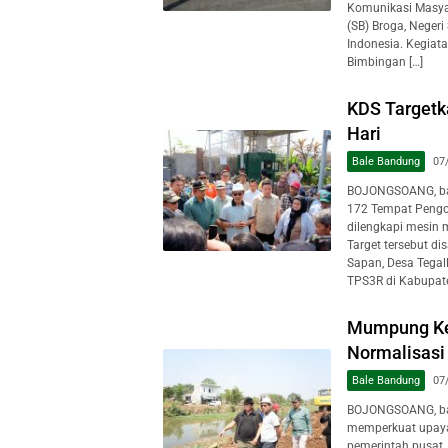
Komunikasi Masya
(SB) Broga, Negeri
Indonesia. Kegiat
Bimbingan […]
KDS Target
Hari
Bale Bandung
07
BOJONGSOANG, ba
172 Tempat Pengo
dilengkapi mesin 
Target tersebut d
Sapan, Desa Tegal
TPS3R di Kabupate
Mumpung Ke
Normalisasi
Bale Bandung
07
BOJONGSOANG, ba
memperkuat upaya
pemerintah pusat, 