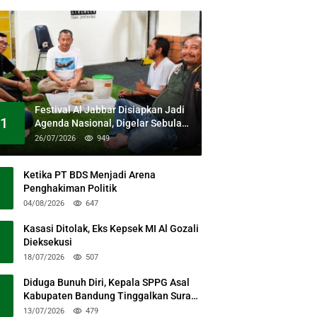
Festival Al Jabbar Disiapkan Jadi
1
Agenda Nasional, Digelar Sebulan
Penuh di Kawasan Masjid Raya Al
26/07/2026
949
Jabbar
Ketika PT BDS Menjadi Arena
Penghakiman Politik
04/08/2026
647
Kasasi Ditolak, Eks Kepsek MI Al Gozali
Dieksekusi
18/07/2026
507
Diduga Bunuh Diri, Kepala SPPG Asal
Kabupaten Bandung Tinggalkan Surat
Permohonan Maaf
13/07/2026
479