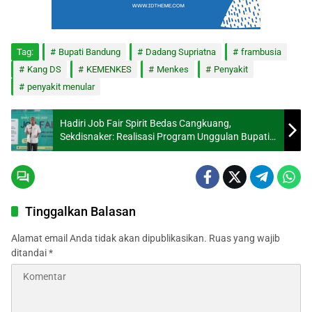
Tag:
Bupati Bandung
Dadang Supriatna
frambusia
Kang DS
KEMENKES
Menkes
Penyakit
penyakit menular
Hadiri Job Fair Spirit Bedas Cangkuang,
Sekdisnaker: Realisasi Program Unggulan Bupati
Bandung
Tinggalkan Balasan
Alamat email Anda tidak akan dipublikasikan.
Ruas yang wajib
ditandai
*