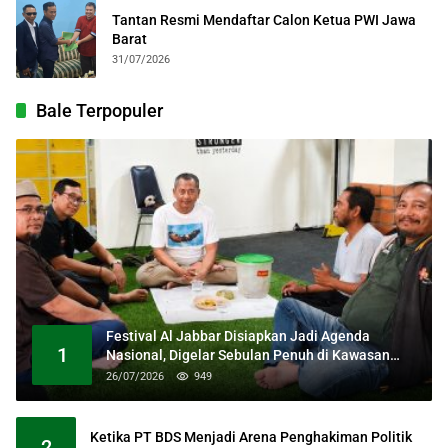
Tantan Resmi Mendaftar Calon Ketua PWI Jawa
Barat
31/07/2026
Bale Terpopuler
Festival Al Jabbar Disiapkan Jadi Agenda
1
Nasional, Digelar Sebulan Penuh di Kawasan
Masjid Raya Al Jabbar
26/07/2026
949
Ketika PT BDS Menjadi Arena Penghakiman Politik
2