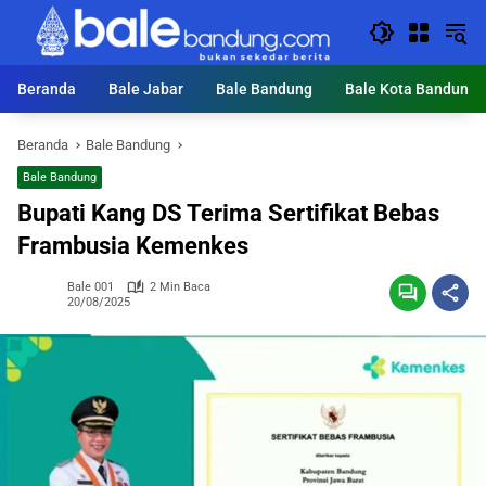
Langsung
ke
konten
Beranda
Bale Jabar
Bale Bandung
Bale Kota Bandung
Beranda
Bale Bandung
Bale Bandung
Bupati Kang DS Terima Sertifikat Bebas
Frambusia Kemenkes
Bale 001
2 Min Baca
20/08/2025