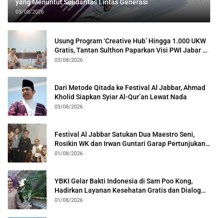
yang Menuntut Solidaritas Lintas Generasi
03/08/2026
Usung Program ‘Creative Hub’ Hingga 1.000 UKW
Gratis, Tantan Sulthon Paparkan Visi PWI Jabar di
Kota Bogor
03/08/2026
Dari Metode Qitada ke Festival Al Jabbar, Ahmad
Kholid Siapkan Syiar Al-Qur’an Lewat Nada
03/08/2026
Festival Al Jabbar Satukan Dua Maestro Seni,
Rosikin WK dan Irwan Guntari Garap Pertunjukan
Kolosal
01/08/2026
YBKI Gelar Bakti Indonesia di Sam Poo Kong,
Hadirkan Layanan Kesehatan Gratis dan Dialog
Kebangsaan
01/08/2026