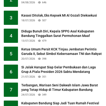
04/08/2026
646
Kasasi Ditolak, Eks Kepsek MI Al Gozali Dieksekusi
3
18/07/2026
507
Diduga Bunuh Diri, Kepala SPPG Asal Kabupaten
4
Bandung Tinggalkan Surat Permohonan Maaf
13/07/2026
479
Ketua Umum Persit KCK Tinjau Jembatan Perintis
5
Garuda II, Sebut Simbol Kebersamaan TNI dan Rakyat
20/07/2026
398
Si Jalak Harupat Siap Gelar Pembukaan dan Laga
6
Grup A Piala Presiden 2026 Sabtu Mendatang
21/07/2026
351
Terbangan, Warisan Seni Dakwah Islam Jawa Barat
7
yang Tetap Hidup di Timur Kabupaten Bandung
24/07/2026
349
Kabupaten Bandung Siap Jadi Tuan Rumah Festival