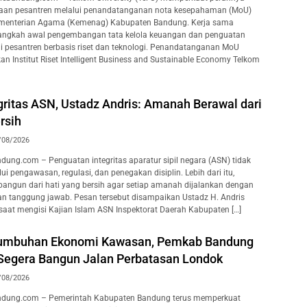
an pesantren melalui penandatanganan nota kesepahaman (MoU)
menterian Agama (Kemenag) Kabupaten Bandung. Kerja sama
 langkah awal pengembangan tata kelola keuangan dan penguatan
 pesantren berbasis riset dan teknologi. Penandatanganan MoU
an Institut Riset Intelligent Business and Sustainable Economy Telkom
gritas ASN, Ustadz Andris: Amanah Berawal dari
rsih
/08/2026
ung.com – Penguatan integritas aparatur sipil negara (ASN) tidak
i pengawasan, regulasi, dan penegakan disiplin. Lebih dari itu,
ibangun dari hati yang bersih agar setiap amanah dijalankan dengan
an tanggung jawab. Pesan tersebut disampaikan Ustadz H. Andris
. saat mengisi Kajian Islam ASN Inspektorat Daerah Kabupaten […]
tumbuhan Ekonomi Kawasan, Pemkab Bandung
 Segera Bangun Jalan Perbatasan Londok
/08/2026
dung.com – Pemerintah Kabupaten Bandung terus memperkuat