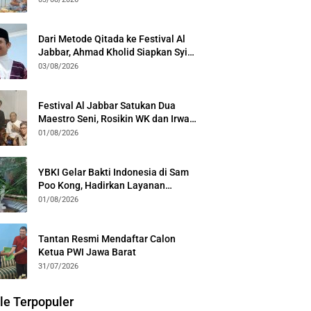
Kota Bogor
Dari Metode Qitada ke Festival Al
Jabbar, Ahmad Kholid Siapkan Syiar
Al-Qur’an Lewat Nada
03/08/2026
Festival Al Jabbar Satukan Dua
Maestro Seni, Rosikin WK dan Irwan
Guntari Garap Pertunjukan Kolosal
01/08/2026
YBKI Gelar Bakti Indonesia di Sam
Poo Kong, Hadirkan Layanan
Kesehatan Gratis dan Dialog
01/08/2026
Kebangsaan
Tantan Resmi Mendaftar Calon
Ketua PWI Jawa Barat
31/07/2026
le Terpopuler