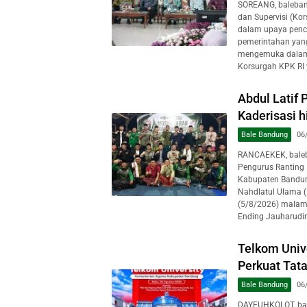
SOREANG, baleban
dan Supervisi (Ko
dalam upaya pence
pemerintahan yang
mengemuka dalam 
Korsurgah KPK RI 
Abdul Latif
Kaderisasi 
Bale Bandung
06
RANCAEKEK, baleba
Pengurus Ranting
Kabupaten Bandun
Nahdlatul Ulama (
(5/8/2026) malam
Ending Jauharudin 
Telkom Univ
Perkuat Tat
Bale Bandung
06
DAYEUHKOLOT, bal