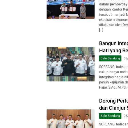
dalam pemberdaya
dengan Kantor Ke
tersebut menjadi
ekosistem ekonomi
dilakukan oleh Dek
[…]
Bangun Inte
Hati yang Be
Bale Bandung
05
SOREANG, baleband
cukup hanya melalu
integritas harus d
penuh kejujuran d
Fajar, S.Ag., M.Pd
Dorong Per
dan Cianjur
Bale Bandung
05
SOREANG, baleban