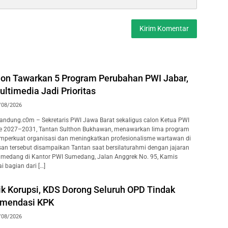
hon Tawarkan 5 Program Perubahan PWI Jabar,
ltimedia Jadi Prioritas
/08/2026
ndung.c0m – Sekretaris PWI Jawa Barat sekaligus calon Ketua PWI
de 2027–2031, Tantan Sulthon Bukhawan, menawarkan lima program
emperkuat organisasi dan meningkatkan profesionalisme wartawan di
an tersebut disampaikan Tantan saat bersilaturahmi dengan jajaran
medang di Kantor PWI Sumedang, Jalan Anggrek No. 95, Kamis
i bagian dari […]
ik Korupsi, KDS Dorong Seluruh OPD Tindak
omendasi KPK
/08/2026