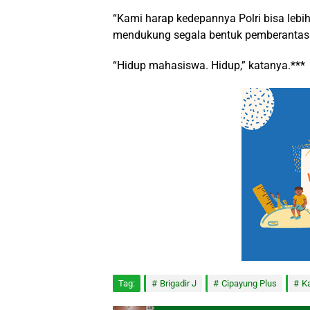
“Kami harap kedepannya Polri bisa leb
mendukung segala bentuk pemberantasan 
“Hidup mahasiswa. Hidup,” katanya.***
Tag:
Brigadir J
Cipayung Plus
Ka