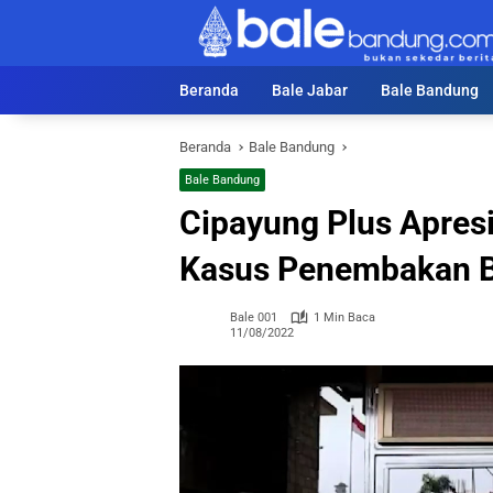
Langsung
ke
konten
Beranda
Bale Jabar
Bale Bandung
Beranda
Bale Bandung
Bale Bandung
Cipayung Plus Apresi
Kasus Penembakan Br
Bale 001
1 Min Baca
11/08/2022