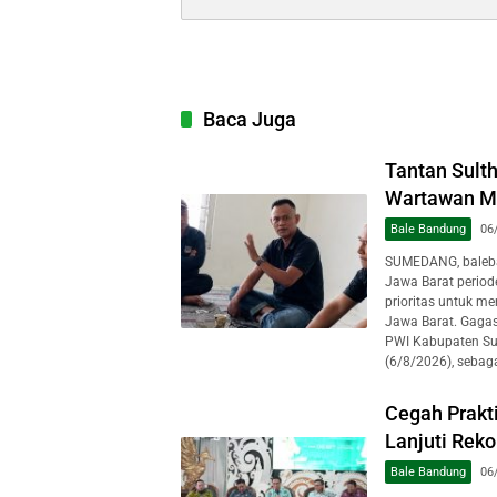
Baca Juga
Tantan Sult
Wartawan Mu
Bale Bandung
06
SUMEDANG, baleba
Jawa Barat perio
prioritas untuk m
Jawa Barat. Gagas
PWI Kabupaten Su
(6/8/2026), sebaga
Cegah Prakt
Lanjuti Rek
Bale Bandung
06