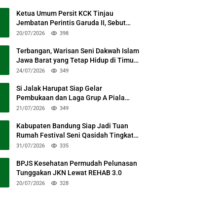
Ketua Umum Persit KCK Tinjau
Jembatan Perintis Garuda II, Sebut
Simbol Kebersamaan TNI dan Rakyat
20/07/2026
398
Terbangan, Warisan Seni Dakwah Islam
Jawa Barat yang Tetap Hidup di Timur
Kabupaten Bandung
24/07/2026
349
Si Jalak Harupat Siap Gelar
Pembukaan dan Laga Grup A Piala
Presiden 2026 Sabtu Mendatang
21/07/2026
349
Kabupaten Bandung Siap Jadi Tuan
Rumah Festival Seni Qasidah Tingkat
Nasional
31/07/2026
335
BPJS Kesehatan Permudah Pelunasan
Tunggakan JKN Lewat REHAB 3.0
20/07/2026
328