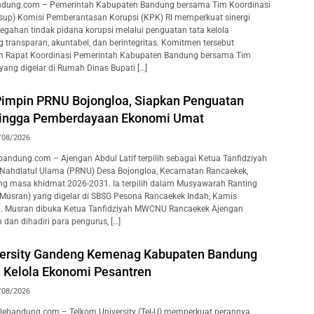
dung.com – Pemerintah Kabupaten Bandung bersama Tim Koordinasi
rsup) Komisi Pemberantasan Korupsi (KPK) RI memperkuat sinergi
gahan tindak pidana korupsi melalui penguatan tata kelola
 transparan, akuntabel, dan berintegritas. Komitmen tersebut
Rapat Koordinasi Pemerintah Kabupaten Bandung bersama Tim
yang digelar di Rumah Dinas Bupati […]
 Pimpin PRNU Bojongloa, Siapkan Penguatan
hingga Pemberdayaan Ekonomi Umat
/08/2026
ndung.com – Ajengan Abdul Latif terpilih sebagai Ketua Tanfidziyah
 Nahdlatul Ulama (PRNU) Desa Bojongloa, Kecamatan Rancaekek,
g masa khidmat 2026-2031. Ia terpilih dalam Musyawarah Ranting
Musran) yang digelar di SBSG Pesona Rancaekek Indah, Kamis
. Musran dibuka Ketua Tanfidziyah MWCNU Rancaekek Ajengan
dan dihadiri para pengurus, […]
ersity Gandeng Kemenag Kabupaten Bandung
a Kelola Ekonomi Pesantren
/08/2026
ebandung.com – Telkom University (Tel-U) memperkuat perannya