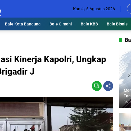
Kamis, 6 Agustus 2026
Bale Kota Bandung
Bale Cimahi
Bale KBB
Bale Bisnis
Ba
asi Kinerja Kapolri, Ungkap
igadir J
Men
Tan
Lin
03/0