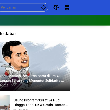
le Jabar
jaga Marwah PWI Jawa Barat di Era AI:
tangan Berat yang Menuntut Solidaritas
tas Generasi
8/2026
Usung Program ‘Creative Hub’
Hingga 1.000 UKW Gratis, Tantan
Sulthon Paparkan Visi PWI Jabar di
03/08/2026