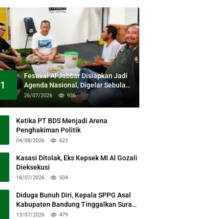
Festival Al Jabbar Disiapkan Jadi
1
Agenda Nasional, Digelar Sebulan
Penuh di Kawasan Masjid Raya Al
26/07/2026
936
Jabbar
Ketika PT BDS Menjadi Arena
Penghakiman Politik
04/08/2026
623
Kasasi Ditolak, Eks Kepsek MI Al Gozali
Dieksekusi
18/07/2026
504
Diduga Bunuh Diri, Kepala SPPG Asal
Kabupaten Bandung Tinggalkan Surat
Permohonan Maaf
13/07/2026
479