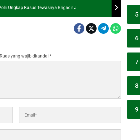
Polri Ungkap Kasus Tewasnya Brigadir J
5
6
Ruas yang wajib ditandai
*
7
8
9