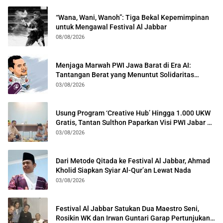
“Wana, Wani, Wanoh”: Tiga Bekal Kepemimpinan
untuk Mengawal Festival Al Jabbar
08/08/2026
Menjaga Marwah PWI Jawa Barat di Era AI:
Tantangan Berat yang Menuntut Solidaritas
Lintas Generasi
03/08/2026
Usung Program ‘Creative Hub’ Hingga 1.000 UKW
Gratis, Tantan Sulthon Paparkan Visi PWI Jabar di
Kota Bogor
03/08/2026
Dari Metode Qitada ke Festival Al Jabbar, Ahmad
Kholid Siapkan Syiar Al-Qur’an Lewat Nada
03/08/2026
Festival Al Jabbar Satukan Dua Maestro Seni,
Rosikin WK dan Irwan Guntari Garap Pertunjukan