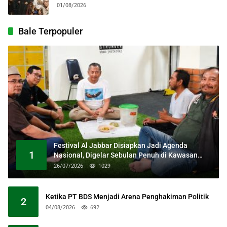
Kolosal
01/08/2026
Bale Terpopuler
Festival Al Jabbar Disiapkan Jadi Agenda
1
Nasional, Digelar Sebulan Penuh di Kawasan
Masjid Raya Al Jabbar
26/07/2026
1029
Ketika PT BDS Menjadi Arena Penghakiman Politik
2
04/08/2026
692