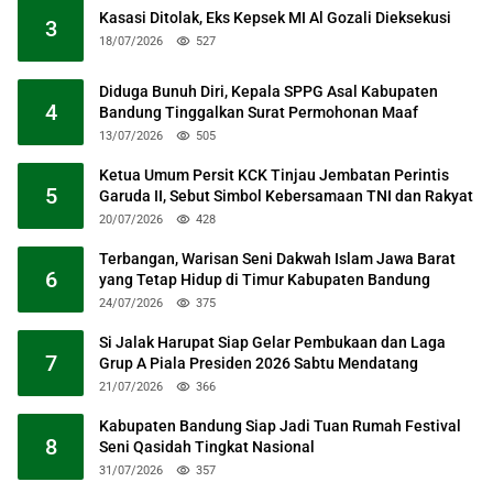
Kasasi Ditolak, Eks Kepsek MI Al Gozali Dieksekusi
3
18/07/2026
527
Diduga Bunuh Diri, Kepala SPPG Asal Kabupaten
4
Bandung Tinggalkan Surat Permohonan Maaf
13/07/2026
505
Ketua Umum Persit KCK Tinjau Jembatan Perintis
5
Garuda II, Sebut Simbol Kebersamaan TNI dan Rakyat
20/07/2026
428
Terbangan, Warisan Seni Dakwah Islam Jawa Barat
6
yang Tetap Hidup di Timur Kabupaten Bandung
24/07/2026
375
Si Jalak Harupat Siap Gelar Pembukaan dan Laga
7
Grup A Piala Presiden 2026 Sabtu Mendatang
21/07/2026
366
Kabupaten Bandung Siap Jadi Tuan Rumah Festival
8
Seni Qasidah Tingkat Nasional
31/07/2026
357