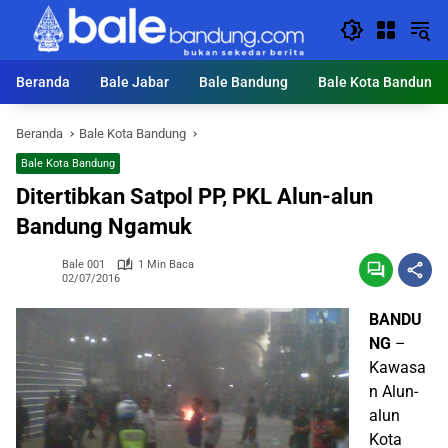
Langsung
ke
konten
Beranda
Bale Jabar
Bale Bandung
Bale Kota Bandung
Beranda
Bale Kota Bandung
Bale Kota Bandung
Ditertibkan Satpol PP, PKL Alun-alun
Bandung Ngamuk
Bale 001
1 Min Baca
02/07/2016
BANDU
NG
–
Kawasa
n Alun-
alun
Kota